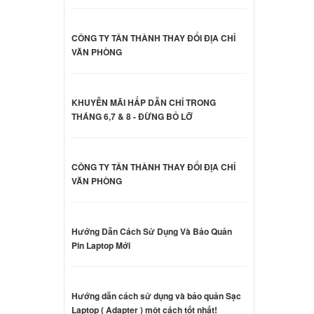
000 đ
CÔNG TY TÂN THÀNH THAY ĐỔI ĐỊA CHỈ
VĂN PHÒNG
d
ilion
000 đ
KHUYỄN MÃI HẤP DẪN CHỈ TRONG
THÁNG 6,7 & 8 - ĐỪNG BỎ LỠ
d
ilion
CÔNG TY TÂN THÀNH THAY ĐỔI ĐỊA CHỈ
000 đ
VĂN PHÒNG
oard
ên hệ
Hướng Dẫn Cách Sử Dụng Và Bảo Quản
Pin Laptop Mới
oard
Hướng dẫn cách sử dụng và bảo quản Sạc
ên hệ
Laptop ( Adapter ) một cách tốt nhất!