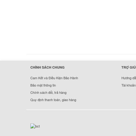
hermes handbags outlet online
CHÍNH SÁCH CHUNG
TRỢ GIÚ
Cam Kết và Điều Kiện Bảo Hành
Hướng dẫn
Bảo mật thông tin
Tài khoản
Chính sách đổi, trả hàng
Quy định thanh toán, giao hàng