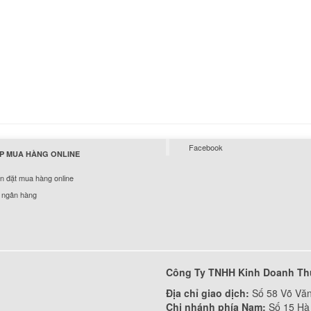
HP Pavilion 14t-v000
v100
289.
Bàn phím - Keyboar
Laptop HP Eliteboo
có chuột, không đèn
349.
Bàn phím - Keyboar
Facebook
P MUA HÀNG ONLINE
Laptop HP Elitebook
8530W có chuột, kh
 đặt mua hàng online
led
 ngân hàng
349.
Bàn Phím HP Probo
G1
349.
Công Ty TNHH Kinh Doanh Th
Địa chỉ giao dịch:
Số 58 Võ Văn
Bàn Phím HP Envy 
Chi nhánh phía Nam:
Số 15 Hà 