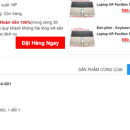
 xuất:
HP
590.
g:
Còn hàng
Hoàn tiền 100%
(trong vòng 30
Bàn phím - Keyboar
 quý khách không hài lòng với sản
Laptop HP Pavilion 
c dịch vụ
590.
Đặt Hàng Ngay
Bàn phím - Keyboar
Laptop HP Pavilion 
590.
SẢN PHẨM CÙNG LOẠI
Bàn phím - Keyboar
64-001
Laptop HP Pavilion 
590.
ốc, 1 đổi 1
Bàn Phím - Keyboar
Probook 430 G5 US 
Li