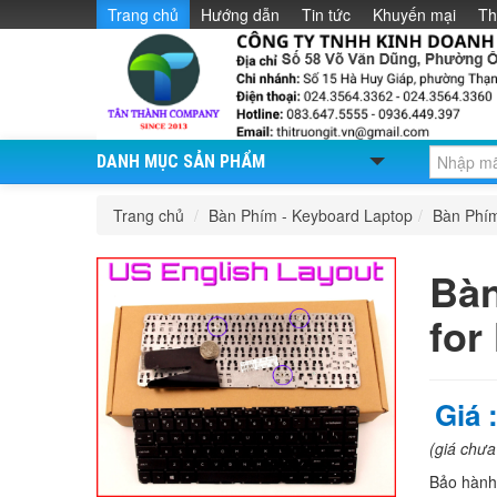
Trang chủ
Hướng dẫn
Tin tức
Khuyến mại
Th
DANH MỤC SẢN PHẨM
Trang chủ
/
Bàn Phím - Keyboard Laptop
/
Bàn Phí
Bàn
for
Giá 
(giá chư
Bảo hàn