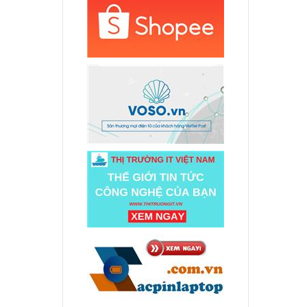
d HP
Backlit
ên hệ
d HP
Backlit
ên hệ
d HP
0014dx
000 đ
d HP
0059nr
cl 15-
nr
000 đ