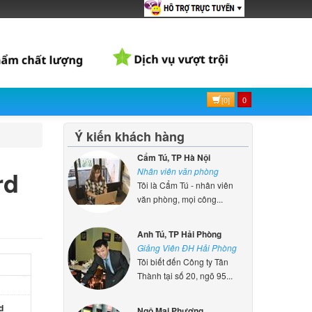
d
900
ên hệ
d
909
[0]
0
ên hệ
Ý kiến khách hàng
d
Cẩm Tú, TP Hà Nội
945
rd
Nhân viên văn phòng
ên hệ
Tôi là Cẩm Tú - nhân viên
văn phòng, mọi công...
d HP
Anh Tú, TP Hải Phòng
k
Giảng Viên ĐH Hải Phòng
ên hệ
Tôi biết đến Công ty Tân
Thành tại số 20, ngõ 95...
d
15-cc
Ngô Mai Phương