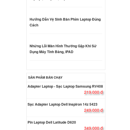
oard
Hướng Dẫn Vệ Sinh Bàn Phím Laptop Đúng
000 đ
Cách
oard
Những Lỗi Màn Hình Thường Gặp Khi Sử
Dụng Máy Tính Bảng, IPAD
000 đ
oard
SẢN PHẨM BÁN CHẠY
000 đ
Adapter Laptop - Sạc Laptop Samsung RV408
219.000 đ
oard
Sạc Adapter Laptop Dell Inspiron 14z 5423
249.000 đ
000 đ
Pin Laptop Dell Latitude D620
349.000 đ
oard