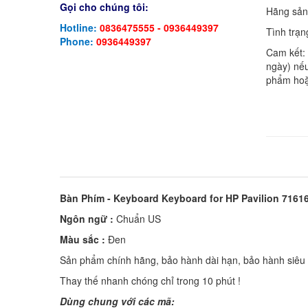
Gọi cho chúng tôi:
Hãng sản
Hotline:
0836475555 - 0936449397
Tình trạn
Phone:
0936449397
Cam kết:
ngày) nếu
phẩm hoặ
Bàn Phím - Keyboard Keyboard for HP Pavilion 7161
Ngôn ngữ :
Chuẩn US
Màu sắc :
Đen
Sản phẩm chính hãng, bảo hành dài hạn, bảo hành siêu t
Thay thế nhanh chóng chỉ trong 10 phút !
Dùng chung với các mã: