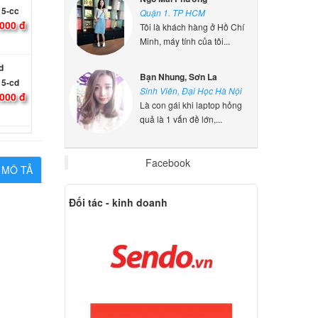
000 đ
Quận 1. TP HCM
Tôi là khách hàng ở Hồ Chí
Minh, máy tính của tôi...
d
15-cd
Bạn Nhung, Sơn La
000 đ
Sinh Viên, Đại Học Hà Nội
Là con gái khi laptop hỏng
quả là 1 vấn đề lớn,...
d
17-ar
000 đ
Facebook
MÔ TẢ
d
Đối tác - kinh doanh
17-bs
000 đ
d HP
Backlit
ên hệ