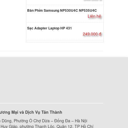
 14t-
Bàn Phím Samsung NP530U4C NP535U4C
Liên hệ
000 đ
Sạc Adapter Laptop HP 431
d
249.000 đ
k 8530P
 led
000 đ
d
ông đèn
000 đ
ok 445
000 đ
ương Mại và Dịch Vụ Tân Thành
 Dũng, Phường Ô Chợ Dừa – Đống Đa – Hà Nội
13-ah
Huy Giáp, phường Thạnh Lộc, Quận 12, TP Hồ Chí