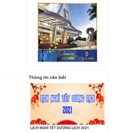
d
07LA
ên hệ
d
8LA
ên hệ
d
09LA
Thông tin cần biết
ên hệ
d
10LA
ên hệ
d
LỊCH NGHỈ TẾT DƯƠNG LỊCH 2021
ilion