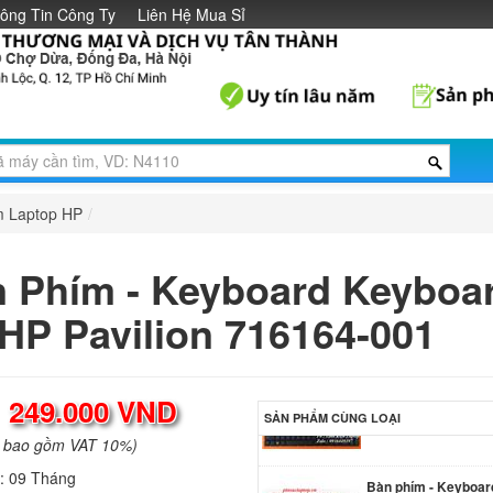
ông Tin Công Ty
Liên Hệ Mua Sỉ
Bàn phím - Keyboar
Compaq Presario A
Li
Bàn phím - Keyboar
Compaq Presario A
Li
m Laptop HP
/
Bàn phím - Keyboar
Compaq Presario A
 Phím - Keyboard Keyboa
Li
 HP Pavilion 716164-001
Bàn phím - Keyboar
Pavilion 15-BS Blac
Li
:
249.000 VND
SẢN PHẨM CÙNG LOẠI
a bao gồm VAT 10%)
Bàn phím - Keyboar
h:
09 Tháng
Laptop HP Pavilion 