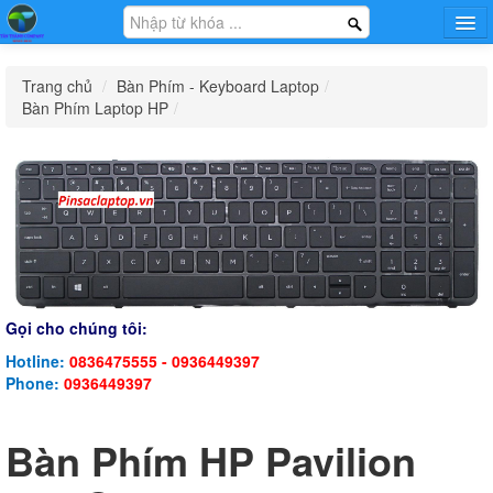
Trang chủ
Trang chủ
/
Bàn Phím - Keyboard Laptop
/
Hướng dẫn
Bàn Phím Laptop HP
/
Tin tức
Khuyến mại
Sạc - Adapter Laptop
Pin - Battery Laptop
Bàn Phím - Keyboard
Thông Tin Công Ty
Laptop
Liên Hệ Mua Sỉ
Màn Hình - LCD Laptop
Phụ Kiện Laptop Khác
Laptop Cũ
Gọi cho chúng tôi:
Hotline:
0836475555 - 0936449397
Phone:
0936449397
Bàn Phím HP Pavilion
Phụ Kiện - Game Gear
Dịch Vụ
Tin Tức Khuyến Mại