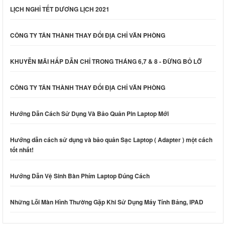
LỊCH NGHỈ TẾT DƯƠNG LỊCH 2021
CÔNG TY TÂN THÀNH THAY ĐỔI ĐỊA CHỈ VĂN PHÒNG
KHUYỄN MÃI HẤP DẪN CHỈ TRONG THÁNG 6,7 & 8 - ĐỪNG BỎ LỠ
CÔNG TY TÂN THÀNH THAY ĐỔI ĐỊA CHỈ VĂN PHÒNG
Hướng Dẫn Cách Sử Dụng Và Bảo Quản Pin Laptop Mới
Hướng dẫn cách sử dụng và bảo quản Sạc Laptop ( Adapter ) một cách
tốt nhất!
Hướng Dẫn Vệ Sinh Bàn Phím Laptop Đúng Cách
Những Lỗi Màn Hình Thường Gặp Khi Sử Dụng Máy Tính Bảng, IPAD