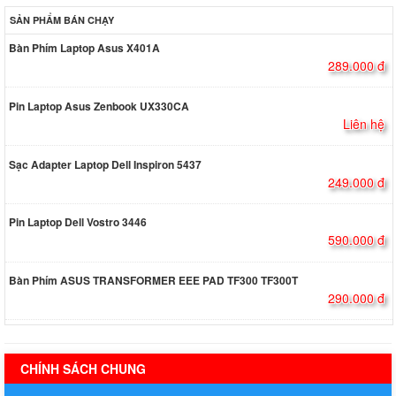
SẢN PHẨM BÁN CHẠY
Bàn Phím Laptop Asus X401A
289.000 đ
Pin Laptop Asus Zenbook UX330CA
Liên hệ
Sạc Adapter Laptop Dell Inspiron 5437
249.000 đ
Pin Laptop Dell Vostro 3446
590.000 đ
Bàn Phím ASUS TRANSFORMER EEE PAD TF300 TF300T
290.000 đ
hermes handbags outlet online
CHÍNH SÁCH CHUNG