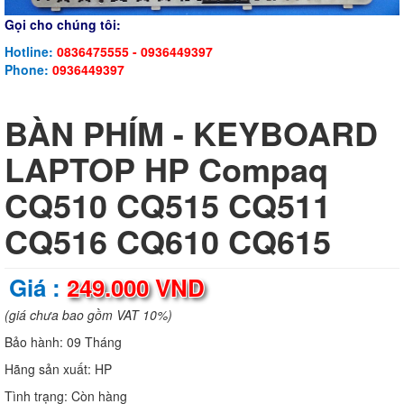
Gọi cho chúng tôi:
Hotline:
0836475555 - 0936449397
Phone:
0936449397
BÀN PHÍM - KEYBOARD
LAPTOP HP Compaq
CQ510 CQ515 CQ511
CQ516 CQ610 CQ615
Giá :
249.000 VND
(giá chưa bao gồm VAT 10%)
Bảo hành:
09 Tháng
Hãng sản xuất:
HP
Tình trạng:
Còn hàng