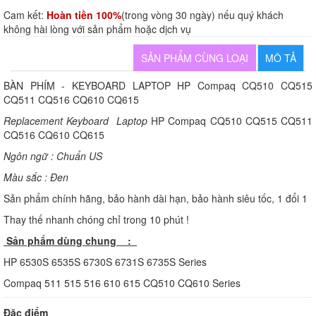
Cam kết:
Hoàn tiền 100%
(trong vòng 30 ngày) nếu quý khách
không hài lòng với sản phẩm hoặc dịch vụ
SẢN PHẨM CÙNG LOẠI
MÔ TẢ
BÀN PHÍM - KEYBOARD LAPTOP HP Compaq CQ510 CQ515
CQ511 CQ516 CQ610 CQ615
Replacement Keyboard Laptop
HP Compaq CQ510 CQ515 CQ511
CQ516 CQ610 CQ615
Ngôn ngữ : Chuẩn US
Màu sắc : Đen
Sản phẩm chính hãng, bảo hành dài hạn, bảo hành siêu tốc, 1 đổi 1
Thay thế nhanh chóng chỉ trong 10 phút !
Sản phẩm dùng chung :
HP 6530S 6535S 6730S 6731S 6735S Series
Compaq 511 515 516 610 615 CQ510 CQ610 Series
Đặc điểm