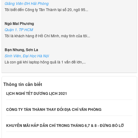
Giảng Viên ĐH Hải Phòng
Tôi biết đến Công ty Tân Thành tại số 20, ngõ 95...
Ngô Mai Phương
Quận 1. TP HCM
Tôi là khách hàng ở Hồ Chí Minh, máy tính của tôi...
Bạn Nhung, Sơn La
Sinh Viên, Đại Học Hà Nội
Là con gái khi laptop hỏng quả là 1 vấn đề lớn,...
Thông tin cần biết
LỊCH NGHỈ TẾT DƯƠNG LỊCH 2021
CÔNG TY TÂN THÀNH THAY ĐỔI ĐỊA CHỈ VĂN PHÒNG
KHUYỄN MÃI HẤP DẪN CHỈ TRONG THÁNG 6,7 & 8 - ĐỪNG BỎ LỠ