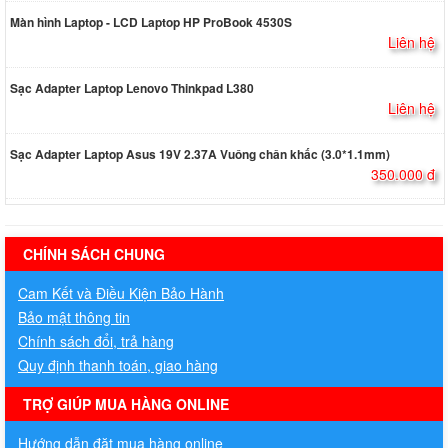
Màn hình Laptop - LCD Laptop HP ProBook 4530S
Liên hệ
Sạc Adapter Laptop Lenovo Thinkpad L380
Liên hệ
Sạc Adapter Laptop Asus 19V 2.37A Vuông chân khấc (3.0*1.1mm)
350.000 đ
hermes handbags outlet online
CHÍNH SÁCH CHUNG
Cam Kết và Điều Kiện Bảo Hành
Bảo mật thông tin
Chính sách đổi, trả hàng
Quy định thanh toán, giao hàng
TRỢ GIÚP MUA HÀNG ONLINE
Hướng dẫn đặt mua hàng online