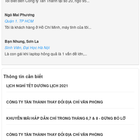
Tôi biết đến Công ty Tân Thành tại số 20, ngõ 95...
Ngô Mai Phương
Quận 1. TP HCM
Tôi là khách hàng ở Hồ Chí Minh, máy tính của tôi...
Bạn Nhung, Sơn La
Sinh Viên, Đại Học Hà Nội
Là con gái khi laptop hỏng quả là 1 vấn đề lớn,...
Thông tin cần biết
LỊCH NGHỈ TẾT DƯƠNG LỊCH 2021
CÔNG TY TÂN THÀNH THAY ĐỔI ĐỊA CHỈ VĂN PHÒNG
KHUYỄN MÃI HẤP DẪN CHỈ TRONG THÁNG 6,7 & 8 - ĐỪNG BỎ LỠ
CÔNG TY TÂN THÀNH THAY ĐỔI ĐỊA CHỈ VĂN PHÒNG