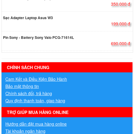
350.000 đ
Sạc Adapter Laptop Asus W3
199.000 đ
Pin Sony - Battery Sony Vaio PCG-71614L
690.000 đ
hermes handbags outlet online
CHÍNH SÁCH CHUNG
Cam Kết và Điều Kiện Bảo Hành
Bảo mật thông tin
Chính sách đổi, trả hàng
Quy định thanh toán, giao hàng
TRỢ GIÚP MUA HÀNG ONLINE
Hướng dẫn đặt mua hàng online
Tài khoản ngân hàng