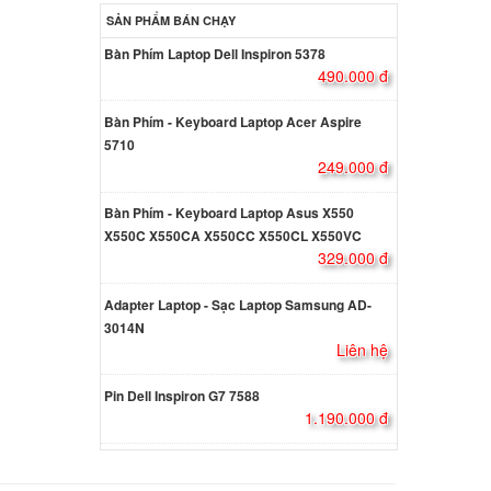
SẢN PHẨM BÁN CHẠY
d
k 8530P
Bàn Phím Laptop Dell Inspiron 5378
 led
490.000 đ
000 đ
Bàn Phím - Keyboard Laptop Acer Aspire
d
5710
249.000 đ
ông đèn
Bàn Phím - Keyboard Laptop Asus X550
000 đ
X550C X550CA X550CC X550CL X550VC
329.000 đ
ok
Adapter Laptop - Sạc Laptop Samsung AD-
000 đ
3014N
Liên hệ
ok
Pin Dell Inspiron G7 7588
1.190.000 đ
000 đ