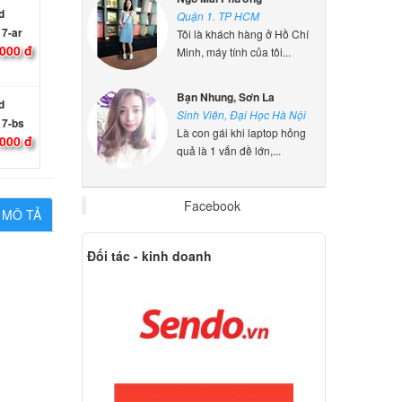
Quận 1. TP HCM
17-ar
Tôi là khách hàng ở Hồ Chí
000 đ
Minh, máy tính của tôi...
d
Bạn Nhung, Sơn La
17-bs
Sinh Viên, Đại Học Hà Nội
000 đ
Là con gái khi laptop hỏng
quả là 1 vấn đề lớn,...
d HP
Backlit
Facebook
MÔ TẢ
ên hệ
Đối tác - kinh doanh
d HP
Backlit
ên hệ
d HP
Backlit
ên hệ