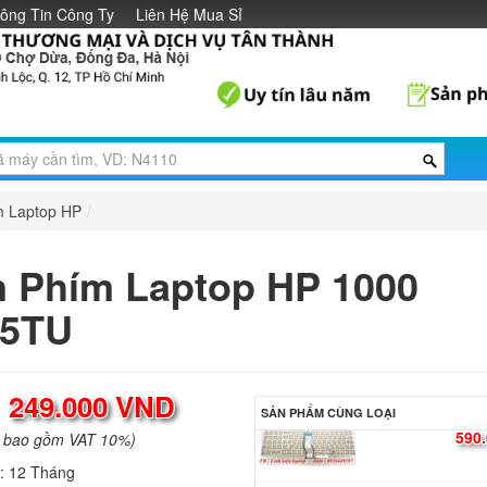
ông Tin Công Ty
Liên Hệ Mua Sỉ
Bàn phím - Keyboar
Compaq Presario A
Li
Bàn phím - Keyboar
Pavilion 15-BS Blac
Li
m Laptop HP
/
Bàn phím - Keyboar
 Phím Laptop HP 1000
Laptop HP Pavilion 
590.
05TU
Bàn phím - Keyboar
:
249.000 VND
Laptop HP Pavilion 
SẢN PHẨM CÙNG LOẠI
590.
a bao gồm VAT 10%)
h:
12 Tháng
Bàn phím - Keyboar