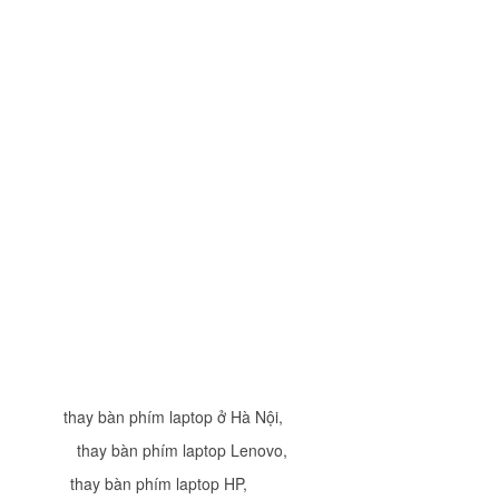
Bàn Phím - Keyboar
Laptop HP 14- BS0
Li
Bàn Phím - Keyboar
Laptop HP 14- BS0
Li
Bàn Phím - Keyboar
Keyboard for HP Pav
14-F027CL
249.
Bàn Phím - Keyboar
Keyboard for HP Pav
thay bàn phím laptop ở Hà Nội
,
14-e014TU
thay bàn phím laptop Lenovo
,
249.
thay bàn phím laptop HP
,