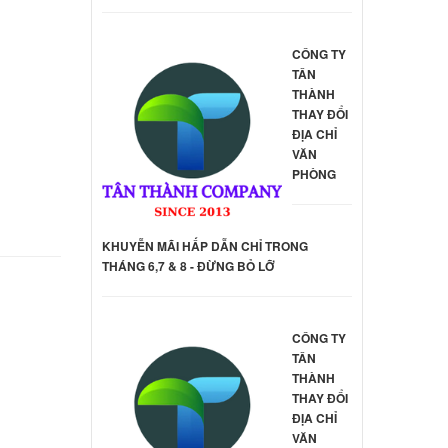
d
ilion
CÔNG TY
000 đ
TÂN
THÀNH
d
THAY ĐỔI
ilion
ĐỊA CHỈ
VĂN
000 đ
PHÒNG
oard
KHUYỄN MÃI HẤP DẪN CHỈ TRONG
ên hệ
THÁNG 6,7 & 8 - ĐỪNG BỎ LỠ
oard
CÔNG TY
ên hệ
TÂN
THÀNH
THAY ĐỔI
oard
ĐỊA CHỈ
VĂN