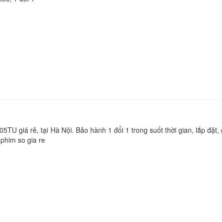
Bàn Phím - Keyboar
15-da0012dx 15-da
15-da0017ca
329.
Bàn Phím - Keyboar
15-cs series 15-cs
15-cs0061st cs0061
cs0064st 15-cs0069
550.
U giá rẻ, tại Hà Nội. Bảo hành 1 đổi 1 trong suốt thời gian, lắp đặt,
phim so gia re
Bàn Phím - Keyboar
Laptop HP 14 - BS0
Li
Bàn Phím - Keyboar
Laptop HP 14-BS00
Li