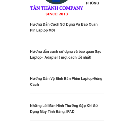
000 đ
PHÒNG
oard
Hướng Dẫn Cách Sử Dụng Và Bảo Quản
Pin Laptop Mới
000 đ
oard
Hướng dẫn cách sử dụng và bảo quản Sạc
Laptop ( Adapter ) một cách tốt nhất!
000 đ
Hướng Dẫn Vệ Sinh Bàn Phím Laptop Đúng
oard
Cách
000 đ
Những Lỗi Màn Hình Thường Gặp Khi Sử
oard
Dụng Máy Tính Bảng, IPAD
 14t-
000 đ