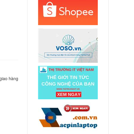
d HP
0014dx
000 đ
d HP
0059nr
cl 15-
nr
000 đ
 giao hàng
d
07LA
ên hệ
d
8LA
ên hệ