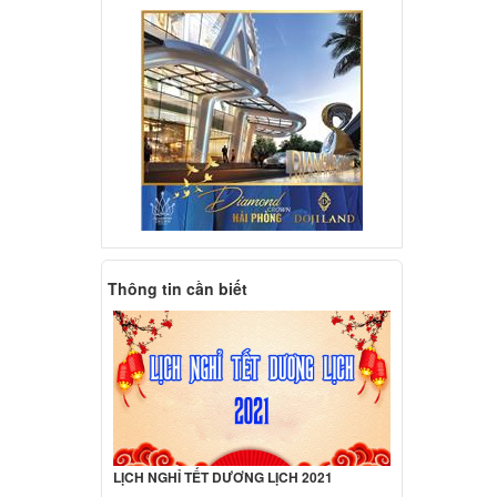
d
09LA
ên hệ
d
10LA
ên hệ
d
Thông tin cần biết
ilion
000 đ
d
ilion
000 đ
LỊCH NGHỈ TẾT DƯƠNG LỊCH 2021