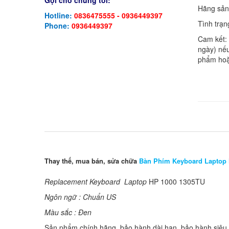
Gọi cho chúng tôi:
Hãng sản
Hotline:
0836475555 - 0936449397
Tình trạn
Phone:
0936449397
Cam kết:
ngày) nếu
phẩm hoặ
Thay thế, mua bán, sửa chữa
Bàn Phím Keyboard Laptop
Replacement Keyboard Laptop
HP 1000 1305TU
Ngôn ngữ : Chuẩn US
Màu sắc : Đen
Sản phẩm chính hãng, bảo hành dài hạn, bảo hành siêu t