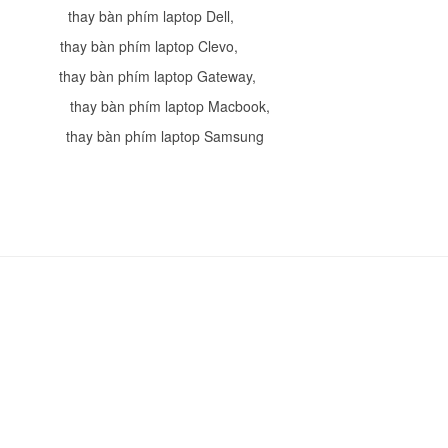
Bàn Phím - Keyboar
thay bàn phím laptop Dell
,
Keyboard for HP Pav
716164-001
thay bàn phím laptop Clevo
,
249.
thay bàn phím laptop Gateway
,
,
thay bàn phím laptop Macbook
,
Bàn Phím - Keyboar
Keyboard for HP Pav
thay bàn phím laptop Samsung
14-E
249.
Bàn phím HP - Keyb
HP ProBook 6360b
Li
Bàn phím HP - Keyb
HP ProBook 6360t
Li
Bàn Phím HP - Keyb
HP Pavilion 14-V