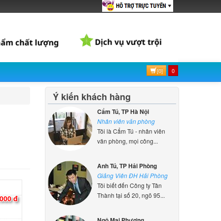
d
945
ên hệ
d HP
[0]
0
k
ên hệ
Ý kiến khách hàng
Cẩm Tú, TP Hà Nội
d
Nhân viên văn phòng
15-cc
Tôi là Cẩm Tú - nhân viên
000 đ
văn phòng, mọi công...
Anh Tú, TP Hải Phòng
d
Giảng Viên ĐH Hải Phòng
15-cd
Tôi biết đến Công ty Tân
000 đ
Thành tại số 20, ngõ 95...
Ngô Mai Phương
d