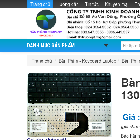
Trang chủ
Hướng dẫn
Tin tức
Khuyến mại
Th
DANH MỤC SẢN PHẨM
Trang chủ
/
Bàn Phím - Keyboard Laptop
/
Bàn Phí
Bàn
13
Giá 
(giá chư
Bảo hàn