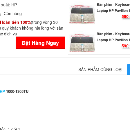
 xuất:
HP
Laptop HP Pavilion 
590.
g:
Còn hàng
Hoàn tiền 100%
(trong vòng 30
 quý khách không hài lòng với sản
Bàn phím - Keyboar
c dịch vụ
Laptop HP Pavilion 
590.
Đặt Hàng Ngay
Bàn Phím - Keyboar
Probook 430 G5 US 
SẢN PHẨM CÙNG LOẠI
Li
Bàn Phím - Keyboar
 HP
1000-1305TU
Probook 440 G5 US 
Li
Bàn Phím - Keyboar
Probook 445 G5 US 
Li
ốc, 1 đổi 1