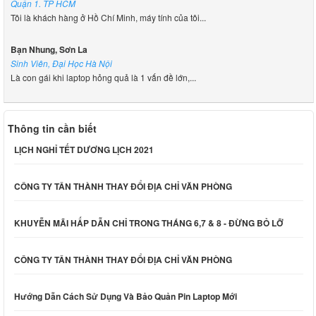
Quận 1. TP HCM
Tôi là khách hàng ở Hồ Chí Minh, máy tính của tôi...
Bạn Nhung, Sơn La
Sinh Viên, Đại Học Hà Nội
Là con gái khi laptop hỏng quả là 1 vấn đề lớn,...
Thông tin cần biết
LỊCH NGHỈ TẾT DƯƠNG LỊCH 2021
CÔNG TY TÂN THÀNH THAY ĐỔI ĐỊA CHỈ VĂN PHÒNG
KHUYỄN MÃI HẤP DẪN CHỈ TRONG THÁNG 6,7 & 8 - ĐỪNG BỎ LỠ
CÔNG TY TÂN THÀNH THAY ĐỔI ĐỊA CHỈ VĂN PHÒNG
Hướng Dẫn Cách Sử Dụng Và Bảo Quản Pin Laptop Mới