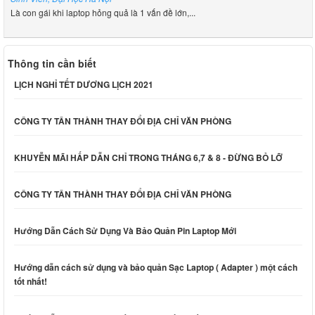
Là con gái khi laptop hỏng quả là 1 vấn đề lớn,...
Thông tin cần biết
LỊCH NGHỈ TẾT DƯƠNG LỊCH 2021
CÔNG TY TÂN THÀNH THAY ĐỔI ĐỊA CHỈ VĂN PHÒNG
KHUYỄN MÃI HẤP DẪN CHỈ TRONG THÁNG 6,7 & 8 - ĐỪNG BỎ LỠ
CÔNG TY TÂN THÀNH THAY ĐỔI ĐỊA CHỈ VĂN PHÒNG
Hướng Dẫn Cách Sử Dụng Và Bảo Quản Pin Laptop Mới
Hướng dẫn cách sử dụng và bảo quản Sạc Laptop ( Adapter ) một cách
tốt nhất!