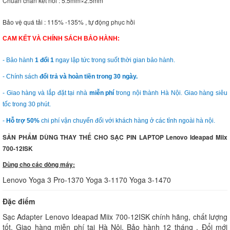
Chuẩn chân kết nối : 5.5mm×2.5mm
Bảo vệ quá tải : 115% -135% , tự động phục hồi
CAM KẾT VÀ CHÍNH SÁCH BẢO HÀNH:
- Bảo hành
1 đổi 1
ngay lập tức trong suốt thời gian bảo hành.
- Chính sách
đổi trả và hoàn tiền trong 30 ngày.
- Giao hàng và lắp đặt tại nhà
miễn phí
trong nội thành Hà Nội. Giao hàng siêu
tốc trong 30 phút.
-
Hỗ trợ 50%
chi phí vận chuyển đối với khách hàng ở các tỉnh ngoài hà nội.
SẢN PHẨM DÙNG THAY THẾ CHO SẠC PIN LAPTOP Lenovo Ideapad Miix
700-12ISK
Dùng cho các dòng máy:
Lenovo Yoga 3 Pro-1370 Yoga 3-1170 Yoga 3-1470
Đặc điểm
Sạc Adapter Lenovo Ideapad Miix 700-12ISK chính hãng, chất lượng
tốt. Giao hàng miễn phí tại Hà Nội. Bảo hành 12 tháng . Đổi mới