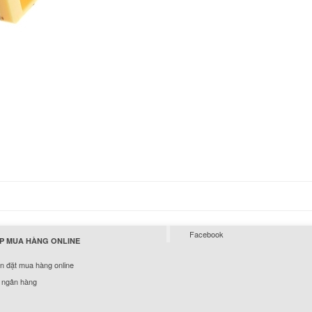
Sạc Adapter Lenov
Legion Y520-15IKB
650.
Sạc Adapter Lenov
Ideapad 330-14IKB
289.
Sạc Adapter Lenov
ThinkPad T570 65W
289.
Sạc Laptop Lenovo
Facebook
P MUA HÀNG ONLINE
ThinkPad T560 65W
350.
 đặt mua hàng online
 ngân hàng
Sạc Adapter Laptop