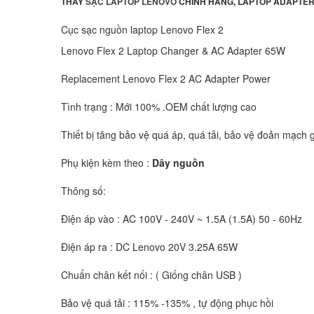
THAY
SẠC LAPTOP
LENOVO
CHÍNH HÃNG, LAPTOP ADAPTER
Cục sạc nguồn laptop Lenovo Flex 2
Lenovo Flex 2 Laptop Changer & AC Adapter 65W
Replacement Lenovo Flex 2 AC Adapter Power
Tình trạng : Mới 100% .OEM chất lượng cao
Thiết bị tăng bảo vệ quá áp, quá tải, bảo vệ đoản mạch g
Phụ kiện kèm theo :
Dây nguồn
Thông số:
Điện áp vào : AC 100V - 240V ~ 1.5A (1.5A) 50 - 60Hz
Điện áp ra : DC Lenovo 20V 3.25A 65W
Chuẩn chân kết nối : ( Giống chân USB )
Bảo vệ quá tải : 115% -135% , tự động phục hồi