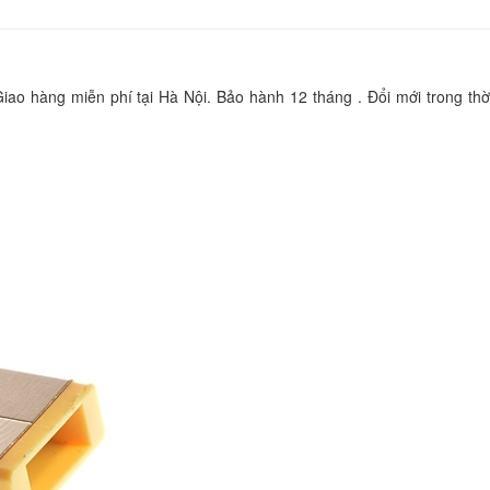
350.
Sạc Adapter Laptop
Giao hàng miễn phí tại Hà Nội. Bảo hành 12 tháng . Đổi mới trong th
Lenovo ThinkPad L
350.
Sạc Adapter Laptop
Lenovo ThinkPad L
350.
Sạc Adapter Lenov
Ideapad 100S-14IB
690.
Sạc Adapter Lenov
Ideapad 100S-14IBY
690.