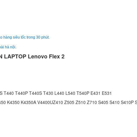
Sạc Adapter Laptop
02K7006 02K7007
02K7010
149.
Sạc Adapter Laptop
o hàng siêu tốc trong 30 phút.
Lenovo Ideapad 330
14IKBR 81G2
ài hà nội.
690.
 LAPTOP Lenovo Flex 2
Sạc Adapter Laptop
Lenovo ThinkPad L
350.
S T440 T440P T440S T430 L440 L540 T540P E431 E531
Sạc Adapter Laptop
4450 K4350 K4350A V4400UZ410 Z505 Z510 Z710 S405 S410 S410P
Lenovo ThinkPad L
350.
Sạc Adapter Laptop
Lenovo ThinkPad L