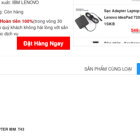
 xuất:
IBM LENOVO
Sạc Adapter Laptop
g:
Còn hàng
Lenovo IdeaPad 720
15IKB
Hoàn tiền 100%
(trong vòng 30
549.
 quý khách không hài lòng với sản
c dịch vụ
Bàn phím - Keyboar
Đặt Hàng Ngay
Lenovo 320-15IKB 
S340-15 KHONG N
NGUON
289.
SẢN PHẨM CÙNG LOẠI
Sạc Adapter Lenov
Legion Y530-15ICH
650.
Sạc Adapter Lenov
Legion Y520 Y520-
650.
TER IBM T43
Sạc Adapter Laptop