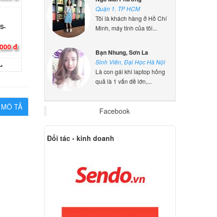
Quận 1. TP HCM
S-
Tôi là khách hàng ở Hồ Chí
Minh, máy tính của tôi...
000 đ
Bạn Nhung, Sơn La
d
Sinh Viên, Đại Học Hà Nội
330s-15
Là con gái khi laptop hỏng
UT
quả là 1 vấn đề lớn,...
000 đ
MÔ TẢ
Facebook
o
Đối tác - kinh doanh
000 đ
o
15IKBN
000 đ
 IBM