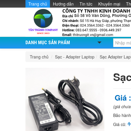
Trang chủ
Hướng dẫn
Tin tức
Khuyến mại
Th
DANH MỤC SẢN PHẨM
Trang chủ
/
Sạc - Adapter Laptop
/
Sạc Adapter La
Sạc
Giá 
(giá chư
Bảo hàn
1
Giá cũ: