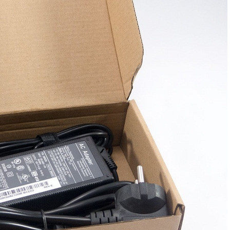
350.
Sạc Adapter Laptop
Lenovo Thinkpad T
90W
390.
Sạc Adapter Laptop
Lenovo Thinkpad T
390.
Sạc Adapter Laptop
Lenovo Thinkpad T
65W
319.
Sạc Adapter Laptop
Lenovo Thinkpad T
390.