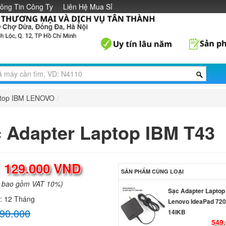
ông Tin Công Ty
Liên Hệ Mua Sỉ
Sạc Adapter Laptop
Lenovo IdeaPad 310
289.
Sạc Adapter Laptop
Lenovo IdeaPad 310
ptop IBM LENOVO
/
15IKB
289.
 Adapter Laptop IBM T43
Sạc Adapter Laptop
Lenovo IdeaPad 310
289.
:
129.000 VND
SẢN PHẨM CÙNG LOẠI
Sạc Adapter Laptop
a bao gồm VAT 10%)
Lenovo IdeaPad 720
h:
12 Tháng
14IKB
90.000
549.