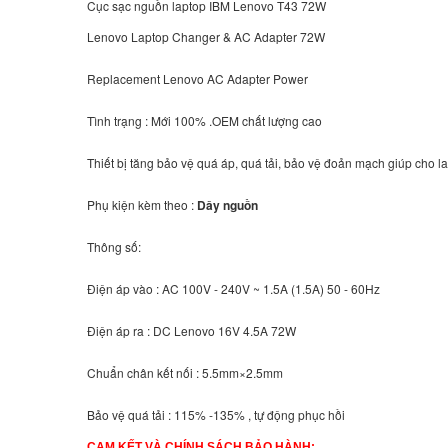
Cục sạc nguồn laptop IBM Lenovo T43 72W
Lenovo Laptop Changer & AC Adapter 72W
Replacement Lenovo AC Adapter Power
Tình trạng : Mới 100% .OEM chất lượng cao
Thiết bị tăng bảo vệ quá áp, quá tải, bảo vệ đoản mạch giúp cho la
Phụ kiện kèm theo :
Dây nguồn
Thông số:
Điện áp vào : AC 100V - 240V ~ 1.5A (1.5A) 50 - 60Hz
Điện áp ra : DC Lenovo 16V 4.5A 72W
Chuẩn chân kết nối : 5.5mm×2.5mm
Bảo vệ quá tải : 115% -135% , tự động phục hồi
CAM KẾT VÀ CHÍNH SÁCH BẢO HÀNH: