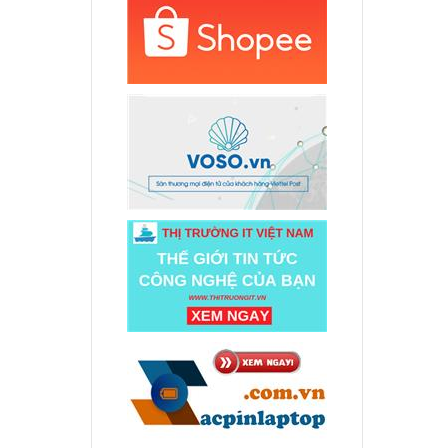
ên hệ
 IBM
000 đ
-
000 đ
570
000 đ
470