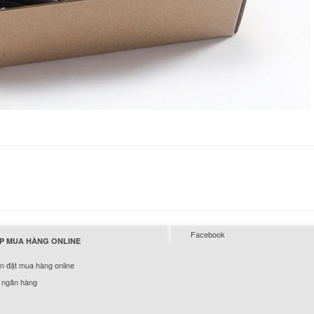
Sạc Adapter Laptop
Lenovo Thinkpad T
390.
Sạc Adapter Laptop
Lenovo Thinkpad X
690.
Sạc Adapter Laptop
Lenovo ThinkPad E
E430 90W
249.
Facebook
P MUA HÀNG ONLINE
Sạc Adapter Laptop
Lenovo ThinkPad E
 đặt mua hàng online
E435 90W
 ngân hàng
249.