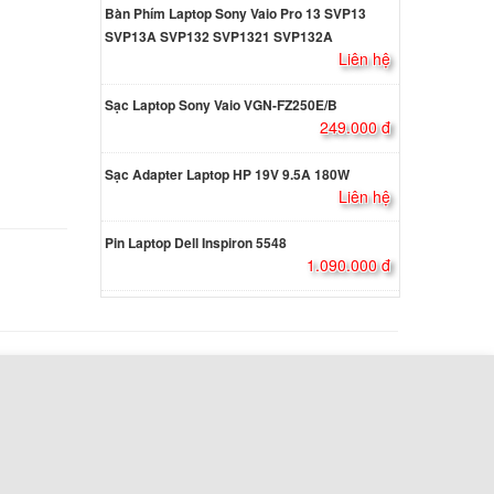
Bàn Phím Laptop Sony Vaio Pro 13 SVP13
SVP13A SVP132 SVP1321 SVP132A
Liên hệ
560 90W
000 đ
Sạc Laptop Sony Vaio VGN-FZ250E/B
249.000 đ
Sạc Adapter Laptop HP 19V 9.5A 180W
280
Liên hệ
000 đ
Pin Laptop Dell Inspiron 5548
1.090.000 đ
dge
000 đ
dge
000 đ