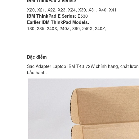
IBM ThinkPad X Series:
X20, X21, X22, X23, X24, X30, X31, X40, X41
IBM ThinkPad E Series:
E530
Earlier IBM ThinkPad Models:
130, 235, 240X, 240Z, 390, 240X, 240Z,
Đặc điểm
Sạc Adapter Laptop IBM T43 72W chính hãng, chất lượng 
bảo hành.