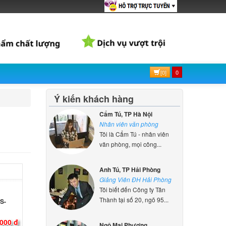
-15IAP
000 đ
[0]
0
 -
Ý kiến khách hàng
000 đ
Cẩm Tú, TP Hà Nội
Nhân viên văn phòng
Tôi là Cẩm Tú - nhân viên
-14IAP
văn phòng, mọi công...
000 đ
Anh Tú, TP Hải Phòng
Giảng Viên ĐH Hải Phòng
Tôi biết đến Công ty Tân
S-
Thành tại số 20, ngõ 95...
000 đ
Ngô Mai Phương