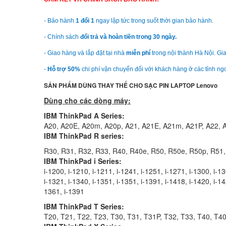
- Bảo hành
1 đổi 1
ngay lập tức trong suốt thời gian bảo hành.
- Chính sách
đổi trả và hoàn tiền trong 30 ngày.
- Giao hàng và lắp đặt tại nhà
miễn phí
trong nội thành Hà Nội. Gia
-
Hỗ trợ 50%
chi phí vận chuyển đối với khách hàng ở các tỉnh ngo
SẢN PHẨM DÙNG THAY THẾ CHO SẠC PIN LAPTOP Lenovo
Dùng cho các dòng máy:
I
BM ThinkPad A Series:
A20, A20E, A20m, A20p, A21, A21E, A21m, A21P, A22, 
IBM ThinkPad R series:
R30, R31, R32, R33, R40, R40e, R50, R50e, R50p, R51
IBM ThinkPad i Series:
i-1200, i-1210, i-1211, i-1241, i-1251, i-1271, i-1300, i-1
i-1321, i-1340, i-1351, i-1351, i-1391, i-1418, i-1420, i-1
1361, i-1391
IBM ThinkPad T Series:
T20, T21, T22, T23, T30, T31, T31P, T32, T33, T40, T4