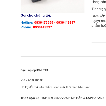
Hãng sản
Tình trạn
Gọi cho chúng tôi:
Cam kết:
ngày) nếu
Hotline:
0836475555 - 0936449397
phẩm hoặ
Phone:
0936449397
Sạc Laptop IBM T43
>>>> Xem Thêm:
Hỗ trợ đổi mới sản phẩm trong suốt thời gian bảo hành
THAY
SẠC LAPTOP IBM
LENOVO
CHÍNH HÃNG, LAPTOP ADAP