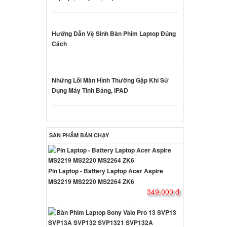
000 đ
Hướng Dẫn Vệ Sinh Bàn Phím Laptop Đúng
Cách
431s
000 đ
Những Lỗi Màn Hình Thường Gặp Khi Sử
Dụng Máy Tính Bảng, IPAD
450 90W
000 đ
SẢN PHẨM BÁN CHẠY
450s
Pin Laptop - Battery Laptop Acer Aspire
000 đ
MS2219 MS2220 MS2264 ZK6
349.000 đ
550 90W
000 đ