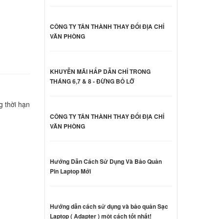
o
CÔNG TY TÂN THÀNH THAY ĐỔI ĐỊA CHỈ
000 đ
VĂN PHÒNG
o
A
KHUYỄN MÃI HẤP DẪN CHỈ TRONG
000 đ
THÁNG 6,7 & 8 - ĐỪNG BỎ LỠ
g thời hạn
o
CÔNG TY TÂN THÀNH THAY ĐỔI ĐỊA CHỈ
VĂN PHÒNG
000 đ
o
Hướng Dẫn Cách Sử Dụng Và Bảo Quản
Pin Laptop Mới
000 đ
Hướng dẫn cách sử dụng và bảo quản Sạc
Laptop ( Adapter ) một cách tốt nhất!