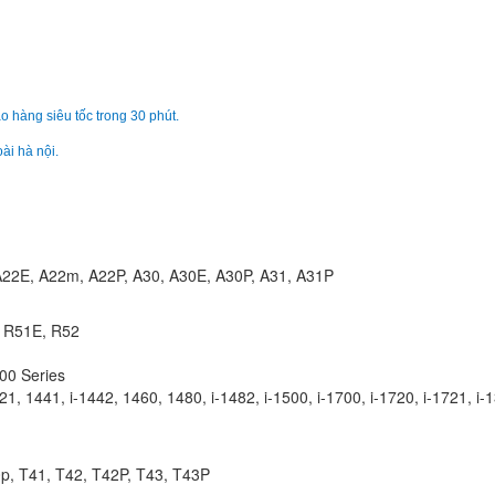
350.
Sạc Adapter Laptop
Lenovo ThinkPad L
350.
o hàng siêu tốc trong 30 phút.
ài hà nội.
Sạc Adapter Laptop
Lenovo ThinkPad L
350.
A22E, A22m, A22P, A30, A30E, A30P, A31, A31P
Sạc Adapter Laptop
Lenovo ThinkPad L
, R51E, R52
350.
300 Series
421, 1441, i-1442, 1460, 1480, i-1482, i-1500, i-1700, i-1720, i-1721, i-1
Sạc Adapter Lenov
Ideapad 100S-14IB
690.
0p, T41, T42, T42P, T43, T43P