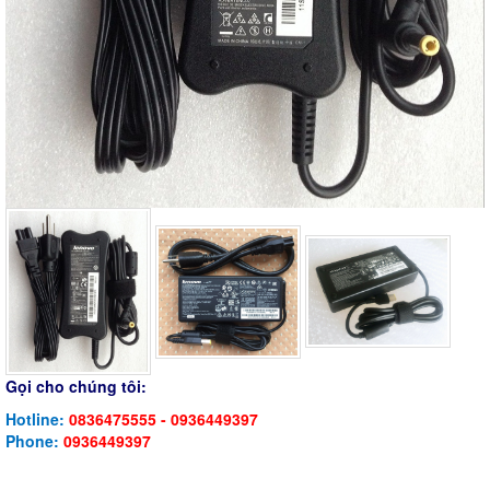
Gọi cho chúng tôi:
Hotline:
0836475555 - 0936449397
Phone:
0936449397