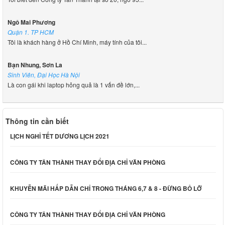
Ngô Mai Phương
Quận 1. TP HCM
Tôi là khách hàng ở Hồ Chí Minh, máy tính của tôi...
Bạn Nhung, Sơn La
Sinh Viên, Đại Học Hà Nội
Là con gái khi laptop hỏng quả là 1 vấn đề lớn,...
Thông tin cần biết
LỊCH NGHỈ TẾT DƯƠNG LỊCH 2021
CÔNG TY TÂN THÀNH THAY ĐỔI ĐỊA CHỈ VĂN PHÒNG
KHUYỄN MÃI HẤP DẪN CHỈ TRONG THÁNG 6,7 & 8 - ĐỪNG BỎ LỠ
CÔNG TY TÂN THÀNH THAY ĐỔI ĐỊA CHỈ VĂN PHÒNG