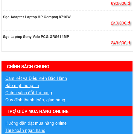
690.000 đ
Sạc Adapter Laptop HP Compaq 8710W
249.000 đ
Sạc Laptop Sony Vaio PCG-GRS614MP
249.000 đ
hermes handbags outlet online
CHÍNH SÁCH CHUNG
Cam Kết và Điều Kiện Bảo Hành
Bảo mật thông tin
Chính sách đổi, trả hàng
Quy định thanh toán, giao hàng
TRỢ GIÚP MUA HÀNG ONLINE
Hướng dẫn đặt mua hàng online
Tài khoản ngân hàng