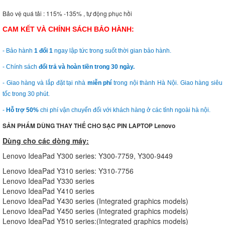
Bảo vệ quá tải : 115% -135% , tự động phục hồi
CAM KẾT VÀ CHÍNH SÁCH BẢO HÀNH:
- Bảo hành
1 đổi 1
ngay lập tức trong suốt thời gian bảo hành.
- Chính sách
đổi trả và hoàn tiền trong 30 ngày.
- Giao hàng và lắp đặt tại nhà
miễn phí
trong nội thành Hà Nội. Giao hàng siêu
tốc trong 30 phút.
-
Hỗ trợ 50%
chi phí vận chuyển đối với khách hàng ở các tỉnh ngoài hà nội.
SẢN PHẨM DÙNG THAY THẾ CHO SẠC PIN LAPTOP Lenovo
Dùng cho các dòng máy:
Lenovo IdeaPad Y300 series: Y300-7759, Y300-9449
Lenovo IdeaPad Y310 series: Y310-7756
Lenovo IdeaPad Y330 series
Lenovo IdeaPad Y410 series
Lenovo IdeaPad Y430 series (Integrated graphics models)
Lenovo IdeaPad Y450 series (Integrated graphics models)
Lenovo IdeaPad Y510 series:(Integrated graphics models)