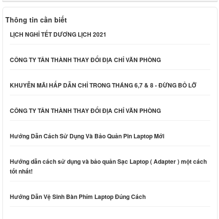
Thông tin cần biết
LỊCH NGHỈ TẾT DƯƠNG LỊCH 2021
CÔNG TY TÂN THÀNH THAY ĐỔI ĐỊA CHỈ VĂN PHÒNG
KHUYỄN MÃI HẤP DẪN CHỈ TRONG THÁNG 6,7 & 8 - ĐỪNG BỎ LỠ
CÔNG TY TÂN THÀNH THAY ĐỔI ĐỊA CHỈ VĂN PHÒNG
Hướng Dẫn Cách Sử Dụng Và Bảo Quản Pin Laptop Mới
Hướng dẫn cách sử dụng và bảo quản Sạc Laptop ( Adapter ) một cách
tốt nhất!
Hướng Dẫn Vệ Sinh Bàn Phím Laptop Đúng Cách