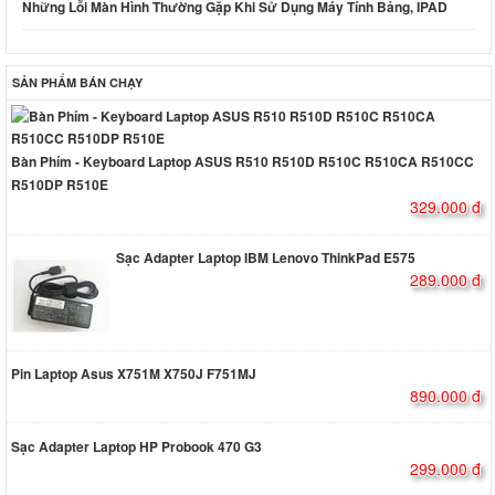
Những Lỗi Màn Hình Thường Gặp Khi Sử Dụng Máy Tính Bảng, IPAD
SẢN PHẨM BÁN CHẠY
Bàn Phím - Keyboard Laptop ASUS R510 R510D R510C R510CA R510CC
R510DP R510E
329.000 đ
Sạc Adapter Laptop IBM Lenovo ThinkPad E575
289.000 đ
Pin Laptop Asus X751M X750J F751MJ
890.000 đ
Sạc Adapter Laptop HP Probook 470 G3
299.000 đ