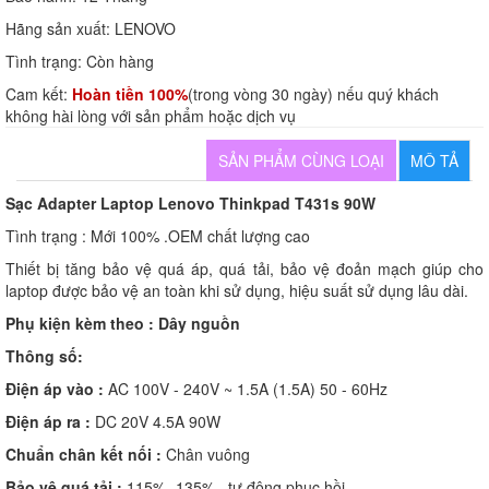
Hãng sản xuất:
LENOVO
Tình trạng:
Còn hàng
Cam kết:
Hoàn tiền 100%
(trong vòng 30 ngày) nếu quý khách
không hài lòng với sản phẩm hoặc dịch vụ
SẢN PHẨM CÙNG LOẠI
MÔ TẢ
Sạc Adapter Laptop Lenovo Thinkpad T431s 90W
Tình trạng : Mới 100% .OEM chất lượng cao
Thiết bị tăng bảo vệ quá áp, quá tải, bảo vệ đoản mạch giúp cho
laptop được bảo vệ an toàn khi sử dụng, hiệu suất sử dụng lâu dài.
Phụ kiện kèm theo :
Dây nguồn
Thông số:
Điện áp vào :
AC 100V - 240V ~ 1.5A (1.5A) 50 - 60Hz
Điện áp ra :
DC 20V 4.5A 90W
Chuẩn chân kết nối :
Chân vuông
Bảo vệ quá tải :
115% -135% , tự động phục hồi