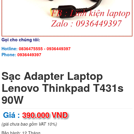
Gọi cho chúng tôi:
Hotline:
0836475555 - 0936449397
Phone:
0936449397
Sạc Adapter Laptop
Lenovo Thinkpad T431s
90W
Giá :
390.000 VND
(giá chưa bao gồm VAT 10%)
Bảo hành:
12 Tháng