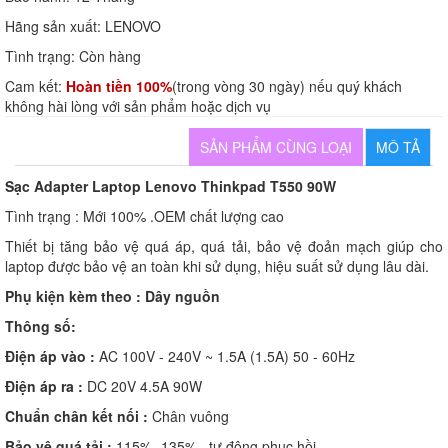
Hãng sản xuất:
LENOVO
Tình trạng:
Còn hàng
Cam kết:
Hoàn tiền 100%
(trong vòng 30 ngày) nếu quý khách
không hài lòng với sản phẩm hoặc dịch vụ
SẢN PHẨM CÙNG LOẠI
MÔ TẢ
Sạc Adapter Laptop Lenovo Thinkpad T550 90W
Tình trạng : Mới 100% .OEM chất lượng cao
Thiết bị tăng bảo vệ quá áp, quá tải, bảo vệ đoản mạch giúp cho
laptop được bảo vệ an toàn khi sử dụng, hiệu suất sử dụng lâu dài.
Phụ kiện kèm theo :
Dây nguồn
Thông số:
Điện áp vào :
AC 100V - 240V ~ 1.5A (1.5A) 50 - 60Hz
Điện áp ra :
DC 20V 4.5A 90W
Chuẩn chân kết nối :
Chân vuông
Bảo vệ quá tải :
115% -135% , tự động phục hồi