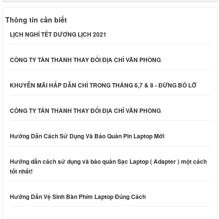
Thông tin cần biết
LỊCH NGHỈ TẾT DƯƠNG LỊCH 2021
CÔNG TY TÂN THÀNH THAY ĐỔI ĐỊA CHỈ VĂN PHÒNG
KHUYỄN MÃI HẤP DẪN CHỈ TRONG THÁNG 6,7 & 8 - ĐỪNG BỎ LỠ
CÔNG TY TÂN THÀNH THAY ĐỔI ĐỊA CHỈ VĂN PHÒNG
Hướng Dẫn Cách Sử Dụng Và Bảo Quản Pin Laptop Mới
Hướng dẫn cách sử dụng và bảo quản Sạc Laptop ( Adapter ) một cách
tốt nhất!
Hướng Dẫn Vệ Sinh Bàn Phím Laptop Đúng Cách