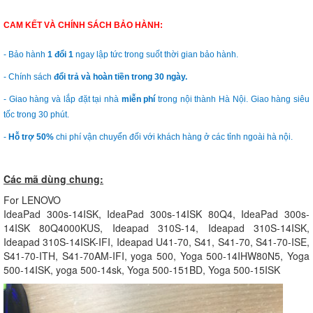
CAM KẾT VÀ CHÍNH SÁCH BẢO HÀNH:
- Bảo hành
1 đổi 1
ngay lập tức trong suốt thời gian bảo hành.
- Chính sách
đổi trả và hoàn tiền trong 30 ngày.
- Giao hàng và lắp đặt tại nhà
miễn phí
trong nội thành Hà Nội. Giao hàng siêu
tốc trong 30 phút.
-
Hỗ trợ 50%
chi phí vận chuyển đối với khách hàng ở các tỉnh ngoài hà nội.
Các mã dùng chung:
For LENOVO
IdeaPad 300s-14ISK, IdeaPad 300s-14ISK 80Q4, IdeaPad 300s-
14ISK 80Q4000KUS, Ideapad 310S-14, Ideapad 310S-14ISK,
Ideapad 310S-14ISK-IFI, Ideapad U41-70, S41, S41-70, S41-70-ISE,
S41-70-ITH, S41-70AM-IFI, yoga 500, Yoga 500-14IHW80N5, Yoga
500-14ISK, yoga 500-14sk, Yoga 500-151BD, Yoga 500-15ISK