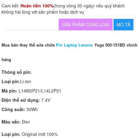
Cam kết:
Hoàn tiền 100%
(trong vòng 30 ngày) nếu quý khách
không hài lòng với sản phẩm hoặc dịch vụ
SẢN PHẨM CÙNG LOẠI
MÔ TẢ
Mua bán thay thế sửa chữa
Pin Laptop Lenovo
Yoga 500-151BD
chính
hãng
Thông số pin:
Loại pin
:Li-ion
Mã pin:
L14M2P21/L14L2P21
Điện thế sử dụng:
7.4V
Công suất:
30Wh
Màu sắc:
Đen
Loại pin:
Original mới 100%