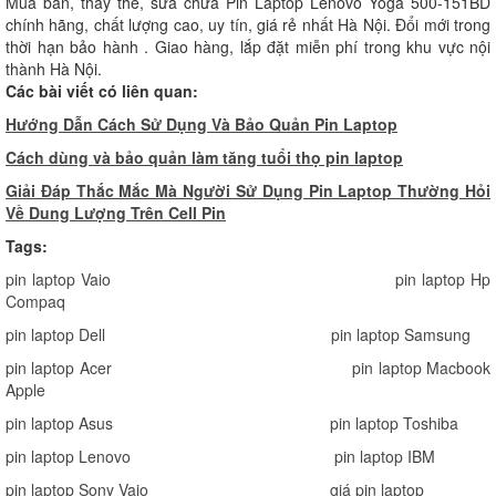
Mua bán, thay thế, sửa chữa Pin Laptop Lenovo Yoga 500-151BD
chính hãng, chất lượng cao, uy tín, giá rẻ nhất Hà Nội. Đổi mới trong
thời hạn bảo hành . Giao hàng, lắp đặt miễn phí trong khu vực nội
thành Hà Nội.
Các bài viết có liên quan:
Hướng Dẫn Cách Sử Dụng Và Bảo Quản Pin Laptop
Cách dùng và bảo quản làm tăng tuổi thọ pin laptop
Giải Đáp Thắc Mắc Mà Người Sử Dụng Pin Laptop Thường Hỏi
Về Dung Lượng Trên Cell Pin
Tags:
pin laptop Vaio
pin laptop Hp
Compaq
pin laptop Dell
pin laptop Samsung
pin laptop Acer
pin laptop Macbook
Apple
pin laptop Asus
pin laptop Toshiba
pin laptop Lenovo
pin laptop IBM
pin laptop Sony Vaio
giá pin laptop