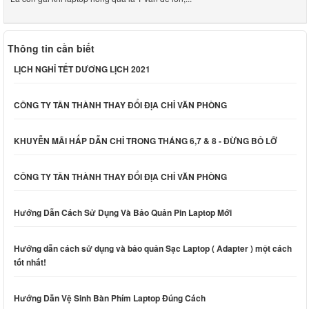
Thông tin cần biết
LỊCH NGHỈ TẾT DƯƠNG LỊCH 2021
CÔNG TY TÂN THÀNH THAY ĐỔI ĐỊA CHỈ VĂN PHÒNG
KHUYỄN MÃI HẤP DẪN CHỈ TRONG THÁNG 6,7 & 8 - ĐỪNG BỎ LỠ
CÔNG TY TÂN THÀNH THAY ĐỔI ĐỊA CHỈ VĂN PHÒNG
Hướng Dẫn Cách Sử Dụng Và Bảo Quản Pin Laptop Mới
Hướng dẫn cách sử dụng và bảo quản Sạc Laptop ( Adapter ) một cách
tốt nhất!
Hướng Dẫn Vệ Sinh Bàn Phím Laptop Đúng Cách