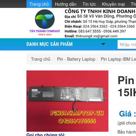
Trang chủ
Hướng dẫn
Tin tức
Khuyến mại
Th
DANH MỤC SẢN PHẨM
Trang chủ
/
Pin - Battery Laptop
/
Pin Laptop IBM L
Pin
15
Giá 
(giá chư
Bảo hàn
Gọi cho chúng tôi: