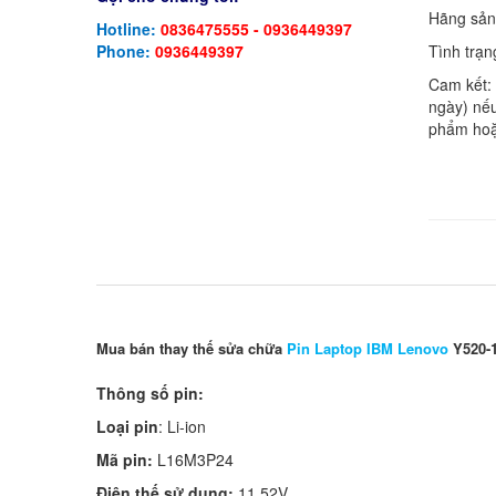
Hãng sản
Hotline:
0836475555 - 0936449397
Tình trạn
Phone:
0936449397
Cam kết:
ngày) nếu
phẩm hoặ
Mua bán thay thế sửa chữa
Pin Laptop IBM Lenovo
Y520-
Thông số pin:
Loại pin
: Li-ion
Mã pin:
L16M3P24
Điện thế sử dụng:
11.52V