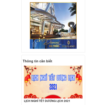
o
5 E490
80
ên hệ
Ideapad
ên hệ
Thông tin cần biết
o
000 đ
o
000 đ
LỊCH NGHỈ TẾT DƯƠNG LỊCH 2021