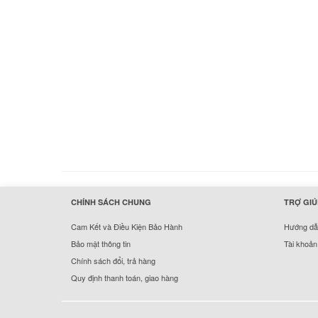
hermes handbags outlet online
CHÍNH SÁCH CHUNG
TRỢ GIÚ
Cam Kết và Điều Kiện Bảo Hành
Hướng dẫn
Bảo mật thông tin
Tài khoản
Chính sách đổi, trả hàng
Quy định thanh toán, giao hàng