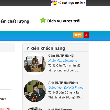
ên hệ
IdeaPad
ên hệ
[0]
0
IdeaPad
Ý kiến khách hàng
ên hệ
Cẩm Tú, TP Hà Nội
Nhân viên văn phòng
Tôi là Cẩm Tú - nhân viên
IdeaPad
văn phòng, mọi công...
ên hệ
Anh Tú, TP Hải Phòng
Giảng Viên ĐH Hải Phòng
Tôi biết đến Công ty Tân
enovo
Thành tại số 20, ngõ 95...
0
000 đ
Ngô Mai Phương