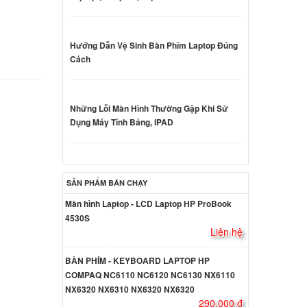
l
ên hệ
Hướng Dẫn Vệ Sinh Bàn Phím Laptop Đúng
o
Cách
l
ên hệ
Những Lỗi Màn Hình Thường Gặp Khi Sử
Dụng Máy Tính Bảng, IPAD
o
l
ên hệ
SẢN PHẨM BÁN CHẠY
o
Màn hình Laptop - LCD Laptop HP ProBook
l
4530S
ên hệ
Liên hệ
BÀN PHÍM - KEYBOARD LAPTOP HP
o
COMPAQ NC6110 NC6120 NC6130 NX6110
l
NX6320 NX6310 NX6320 NX6320
ên hệ
290.000 đ