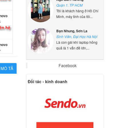
Quận 1. TP HCM
enovo
Tôi là khách hàng ở Hồ Chí
5
Minh, máy tính của tôi...
ên hệ
Bạn Nhung, Sơn La
Sinh Viên, Đại Học Hà Nội
enovo
Là con gái khi laptop hỏng
0
quả là 1 vấn đề lớn,...
000 đ
Facebook
enovo
MÔ TẢ
5
ên hệ
Đối tác - kinh doanh
enovo
0
ên hệ
enovo