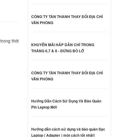
o
CÔNG TY TÂN THÀNH THAY ĐỔI ĐỊA CHỈ
000 đ
VĂN PHÒNG
o
trong thời
KHUYỄN MÃI HẤP DẪN CHỈ TRONG
THÁNG 6,7 & 8 - ĐỪNG BỎ LỠ
000 đ
o
CÔNG TY TÂN THÀNH THAY ĐỔI ĐỊA CHỈ
l
VĂN PHÒNG
ên hệ
Hướng Dẫn Cách Sử Dụng Và Bảo Quản
o
Pin Laptop Mới
l
ên hệ
Hướng dẫn cách sử dụng và bảo quản Sạc
o
Laptop ( Adapter ) một cách tốt nhất!