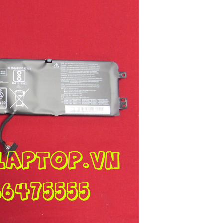
Pin - Battery Lenov
ThinkPad E480 E48
E580 E585 E590 R4
R490 R580
Li
Pin Laptop Lenovo 
Y430
Li
Pin - Battery Lenov
IdeaPad L12S4E01
590.
Pin - Battery Lenov
IdeaPad L12M4E01
590.