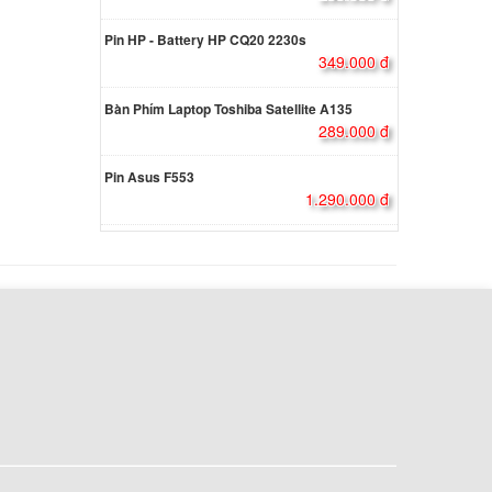
Pin HP - Battery HP CQ20 2230s
o
349.000 đ
l
ên hệ
Bàn Phím Laptop Toshiba Satellite A135
289.000 đ
Pin Asus F553
431s
1.290.000 đ
ên hệ
IdeaPad
ên hệ
IdeaPad
000 đ
IdeaPad