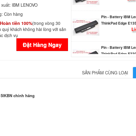
 xuất:
IBM LENOVO
Pin - Battery IBM L
g:
Còn hàng
ThinkPad Edge E13
Li
Hoàn tiền 100%
(trong vòng 30
 quý khách không hài lòng với sản
c dịch vụ
Pin - Battery IBM L
Đặt Hàng Ngay
ThinkPad Edge E33
239.
Pin - Battery IBM L
SẢN PHẨM CÙNG LOẠI
ThinkPad Edge E33
Li
15IKBN chính hãng
Pin - Battery IBM L
ThinkPad Edge L33
Li
Pin - Battery IBM L