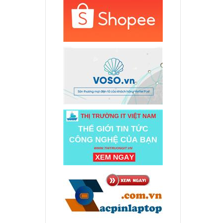
5
ên hệ
o
0s
ên hệ
o
0s
ên hệ
ery
280
.000 đ
o
0 Yoga
ên hệ