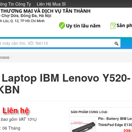
ông Tin Công Ty
Liên Hệ Mua Sỉ
Li
Pin Laptop Lenovo 
110-15IBR
Li
Pin Laptop Lenovo 
enovo
/
110-15ACL
Li
 Laptop IBM Lenovo Y520-
Pin Laptop Lenovo 
IKBN
110-15AST
Li
:
Liên hệ
Pin - Battery IBM L
SẢN PHẨM CÙNG LOẠI
ThinkPad Edge E13
a bao gồm VAT 10%)
239.
h:
06 Tháng