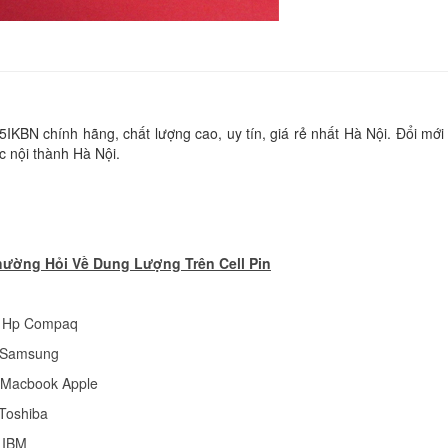
Pin - Battery Lenov
IdeaPad L12L4E01
590.
Pin - Battery Lenov
KBN chính hãng, chất lượng cao, uy tín, giá rẻ nhất Hà Nội. Đổi mới 
IdeaPad L12M4A02
c nội thành Hà Nội.
590.
Pin - Battery Lenov
ThinkPad T470 6 cel
hường Hỏi Về Dung Lượng Trên Cell Pin
Li
p Hp Compaq
Pin - Battery Lenov
p Samsung
ThinkPad T570 9 cel
Li
p Macbook Apple
 Toshiba
Pin - Battery Lenov
p IBM