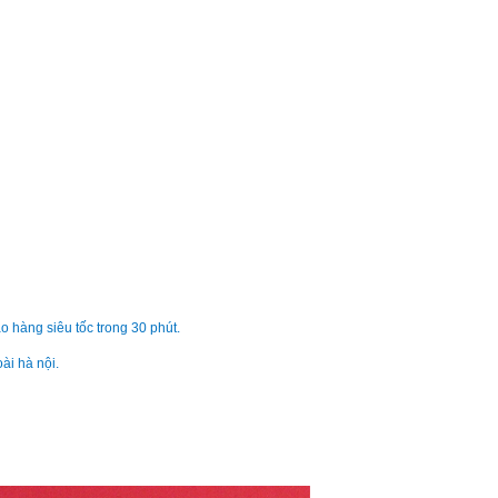
ThinkPad Edge E32
Li
Pin - Battery Lenov
ThinkPad Edge E22
Li
Pin - Battery Lenov
ThinkPad Edge E42
Li
Pin - L17C6P71 Batt
o hàng siêu tốc trong 30 phút.
Lenovo ThinkPad x
ài hà nội.
1.290
Pin - Battery Lenov
ThinkPad L380, L38
Li