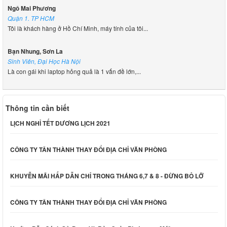
Ngô Mai Phương
Quận 1. TP HCM
Tôi là khách hàng ở Hồ Chí Minh, máy tính của tôi...
Bạn Nhung, Sơn La
Sinh Viên, Đại Học Hà Nội
Là con gái khi laptop hỏng quả là 1 vấn đề lớn,...
Thông tin cần biết
LỊCH NGHỈ TẾT DƯƠNG LỊCH 2021
CÔNG TY TÂN THÀNH THAY ĐỔI ĐỊA CHỈ VĂN PHÒNG
KHUYỄN MÃI HẤP DẪN CHỈ TRONG THÁNG 6,7 & 8 - ĐỪNG BỎ LỠ
CÔNG TY TÂN THÀNH THAY ĐỔI ĐỊA CHỈ VĂN PHÒNG