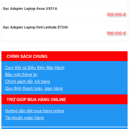
Sạc Adapter Laptop Asus UX31A
350.000 đ
Sạc Adapter Laptop Dell Latitude E7240
590.000 đ
hermes handbags outlet online
CHÍNH SÁCH CHUNG
Cam Kết và Điều Kiện Bảo Hành
Bảo mật thông tin
Chính sách đổi, trả hàng
Quy định thanh toán, giao hàng
TRỢ GIÚP MUA HÀNG ONLINE
Hướng dẫn đặt mua hàng online
Tài khoản ngân hàng