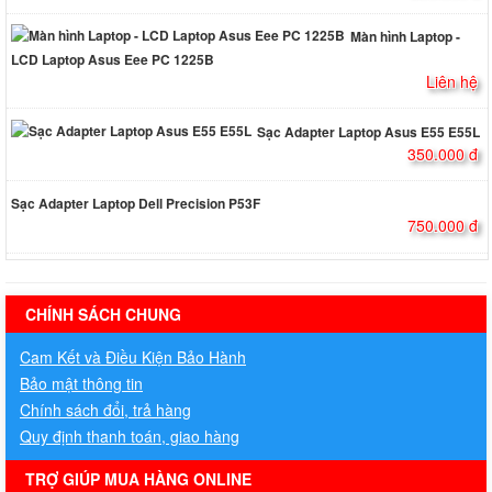
Màn hình Laptop -
LCD Laptop Asus Eee PC 1225B
Liên hệ
Sạc Adapter Laptop Asus E55 E55L
350.000 đ
Sạc Adapter Laptop Dell Precision P53F
750.000 đ
hermes handbags outlet online
CHÍNH SÁCH CHUNG
Cam Kết và Điều Kiện Bảo Hành
Bảo mật thông tin
Chính sách đổi, trả hàng
Quy định thanh toán, giao hàng
TRỢ GIÚP MUA HÀNG ONLINE