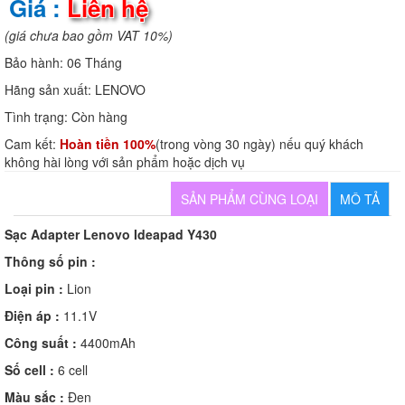
Giá :
Liên hệ
(giá chưa bao gồm VAT 10%)
Bảo hành:
06 Tháng
Hãng sản xuất:
LENOVO
Tình trạng:
Còn hàng
Cam kết:
Hoàn tiền 100%
(trong vòng 30 ngày) nếu quý khách
không hài lòng với sản phẩm hoặc dịch vụ
SẢN PHẨM CÙNG LOẠI
MÔ TẢ
Sạc Adapter Lenovo Ideapad Y430
Thông số pin :
Loại pin :
Lion
Điện áp :
11.1V
Công suất :
4400mAh
Số cell :
6 cell
Màu sắc :
Đen