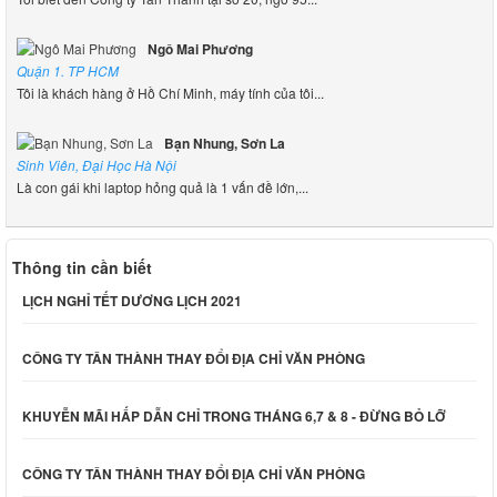
Ngô Mai Phương
Quận 1. TP HCM
Tôi là khách hàng ở Hồ Chí Minh, máy tính của tôi...
Bạn Nhung, Sơn La
Sinh Viên, Đại Học Hà Nội
Là con gái khi laptop hỏng quả là 1 vấn đề lớn,...
Thông tin cần biết
LỊCH NGHỈ TẾT DƯƠNG LỊCH 2021
CÔNG TY TÂN THÀNH THAY ĐỔI ĐỊA CHỈ VĂN PHÒNG
KHUYỄN MÃI HẤP DẪN CHỈ TRONG THÁNG 6,7 & 8 - ĐỪNG BỎ LỠ
CÔNG TY TÂN THÀNH THAY ĐỔI ĐỊA CHỈ VĂN PHÒNG