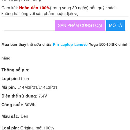
Cam kết:
Hoàn tiền 100%
(trong vòng 30 ngày) nếu quý khách
không hài lòng với sản phẩm hoặc dịch vụ
SẢN PHẨM CÙNG LOẠI
MÔ TẢ
Mua bán thay thế sửa chữa
Pin Laptop Lenovo
Yoga 500-15ISK
chính
hãng
Thông số pin:
Loại pin
:Li-ion
Mã pin:
L14M2P21/L14L2P21
Điện thế sử dụng:
7.4V
Công suất:
30Wh
Màu sắc:
Đen
Loại pin:
Original mới 100%