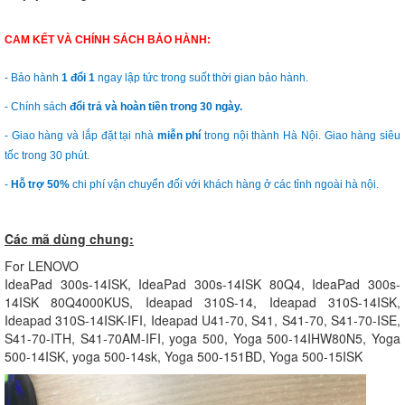
CAM KẾT VÀ CHÍNH SÁCH BẢO HÀNH:
- Bảo hành
1 đổi 1
ngay lập tức trong suốt thời gian bảo hành.
- Chính sách
đổi trả và hoàn tiền trong 30 ngày.
- Giao hàng và lắp đặt tại nhà
miễn phí
trong nội thành Hà Nội. Giao hàng siêu
tốc trong 30 phút.
-
Hỗ trợ 50%
chi phí vận chuyển đối với khách hàng ở các tỉnh ngoài hà nội.
Các mã dùng chung:
For LENOVO
IdeaPad 300s-14ISK, IdeaPad 300s-14ISK 80Q4, IdeaPad 300s-
14ISK 80Q4000KUS, Ideapad 310S-14, Ideapad 310S-14ISK,
Ideapad 310S-14ISK-IFI, Ideapad U41-70, S41, S41-70, S41-70-ISE,
S41-70-ITH, S41-70AM-IFI, yoga 500, Yoga 500-14IHW80N5, Yoga
500-14ISK, yoga 500-14sk, Yoga 500-151BD, Yoga 500-15ISK