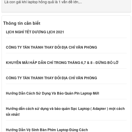
Là con gái khi laptop hỏng quả là 1 vấn đề lớn,...
Thông tin cần biết
LỊCH NGHỈ TẾT DƯƠNG LỊCH 2021
CÔNG TY TÂN THÀNH THAY ĐỔI ĐỊA CHỈ VĂN PHÒNG
KHUYỄN MÃI HẤP DẪN CHỈ TRONG THÁNG 6,7 & 8 - ĐỪNG BỎ LỠ
CÔNG TY TÂN THÀNH THAY ĐỔI ĐỊA CHỈ VĂN PHÒNG
Hướng Dẫn Cách Sử Dụng Và Bảo Quản Pin Laptop Mới
Hướng dẫn cách sử dụng và bảo quản Sạc Laptop ( Adapter ) một cách
tốt nhất!
Hướng Dẫn Vệ Sinh Bàn Phím Laptop Đúng Cách