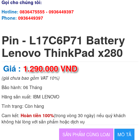
Gọi cho chúng tôi:
Hotline:
0836475555 - 0936449397
Phone:
0936449397
Pin - L17C6P71 Battery
Lenovo ThinkPad x280
Giá :
1.290.000 VND
(giá chưa bao gồm VAT 10%)
Bảo hành:
06 Tháng
Hãng sản xuất:
IBM LENOVO
Tình trạng:
Còn hàng
Cam kết:
Hoàn tiền 100%
(trong vòng 30 ngày) nếu quý khách
không hài lòng với sản phẩm hoặc dịch vụ
SẢN PHẨM CÙNG LOẠI
MÔ TẢ