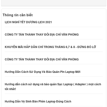
Thông tin cần biết
LỊCH NGHỈ TẾT DƯƠNG LỊCH 2021
CÔNG TY TÂN THÀNH THAY ĐỔI ĐỊA CHỈ VĂN PHÒNG
KHUYỄN MÃI HẤP DẪN CHỈ TRONG THÁNG 6,7 & 8 - ĐỪNG BỎ LỠ
CÔNG TY TÂN THÀNH THAY ĐỔI ĐỊA CHỈ VĂN PHÒNG
Hướng Dẫn Cách Sử Dụng Và Bảo Quản Pin Laptop Mới
Hướng dẫn cách sử dụng và bảo quản Sạc Laptop ( Adapter ) một cách
tốt nhất!
Hướng Dẫn Vệ Sinh Bàn Phím Laptop Đúng Cách