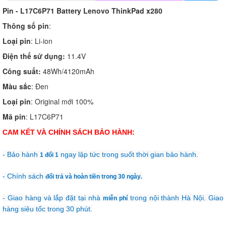
Pin - L17C6P71 Battery Lenovo ThinkPad x280
Thông số pin
:
Loại pin
: Li-ion
Điện thế sử dụng:
11.4V
Công suất:
48Wh/4120mAh
Màu sắc
: Đen
Loại pin
: Original mới 100%
Mã pin
: L17C6P71
CAM KẾT VÀ CHÍNH SÁCH BẢO HÀNH:
- Bảo hành
ngay lập tức trong suốt thời gian bảo hành.
1 đổi 1
- Chính sách
đổi trả và hoàn tiền trong 30 ngày
.
- Giao hàng và lắp đặt tại nhà
trong nội thành Hà Nội. Giao
miễn phí
hàng siêu tốc trong 30 phút.