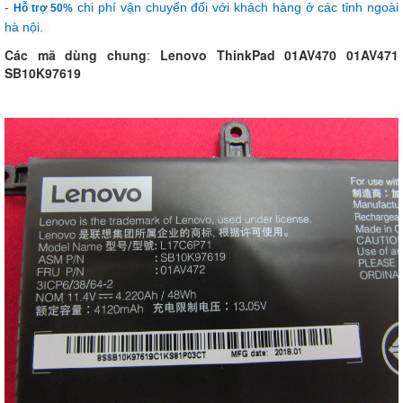
-
chi phí vận chuyển đối với khách hàng ở các tỉnh ngoài
Hỗ trợ 50%
hà nội.
Các mã dùng chung
:
Lenovo ThinkPad 01AV470 01AV471
SB10K97619