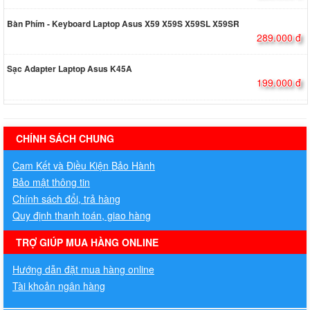
Bàn Phím - Keyboard Laptop Asus X59 X59S X59SL X59SR
289.000 đ
Sạc Adapter Laptop Asus K45A
199.000 đ
hermes handbags outlet online
CHÍNH SÁCH CHUNG
Cam Kết và Điều Kiện Bảo Hành
Bảo mật thông tin
Chính sách đổi, trả hàng
Quy định thanh toán, giao hàng
TRỢ GIÚP MUA HÀNG ONLINE
Hướng dẫn đặt mua hàng online
Tài khoản ngân hàng