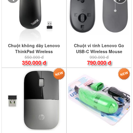
Chuột không dây Lenovo
Chuột vi tính Lenovo Go
ThinkPad Wireless
USB-C Wireless Mouse
550.000 đ
990.000 đ
Mouse_4X30M56887
GY51C21210 (GY51C21210)
350.000 đ
790.000 đ