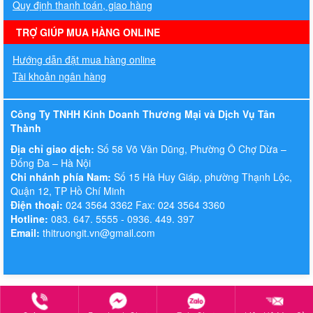
Quy định thanh toán, giao hàng
TRỢ GIÚP MUA HÀNG ONLINE
Hướng dẫn đặt mua hàng online
Tài khoản ngân hàng
Công Ty TNHH Kinh Doanh Thương Mại và Dịch Vụ Tân
Thành
Địa chỉ giao dịch:
Số 58 Võ Văn Dũng, Phường Ô Chợ Dừa –
Đống Đa – Hà Nội
Chi nhánh phía Nam:
Số 15 Hà Huy Giáp, phường Thạnh Lộc,
Quận 12, TP Hồ Chí Minh
Điện thoại:
024 3564 3362 Fax: 024 3564 3360
Hotline:
083. 647. 5555 - 0936. 449. 397
Email:
thitruongit.vn@gmail.com