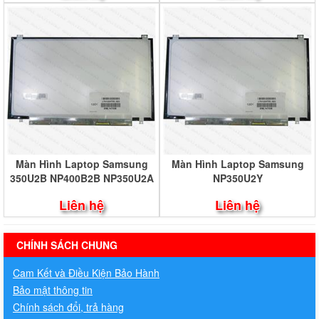
Màn Hình Laptop Samsung
Màn Hình Laptop Samsung
350U2B NP400B2B NP350U2A
NP350U2Y
Liên hệ
Liên hệ
hermes handbags outlet online
CHÍNH SÁCH CHUNG
Cam Kết và Điều Kiện Bảo Hành
Bảo mật thông tin
Chính sách đổi, trả hàng