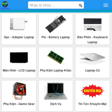
Trang chủ
Hướng dẫn
Tin tức
Khuyến mại
Sạc - Adapter Laptop
Pin - Battery Laptop
Bàn Phím - Keyboard
Thông Tin Công Ty
Laptop
Liên Hệ Mua Sỉ
Màn Hình - LCD Laptop
Phụ Kiện Laptop Khác
Laptop Cũ
Phụ Kiện - Game Gear
Dịch Vụ
Tin Tức Khuyến Mại