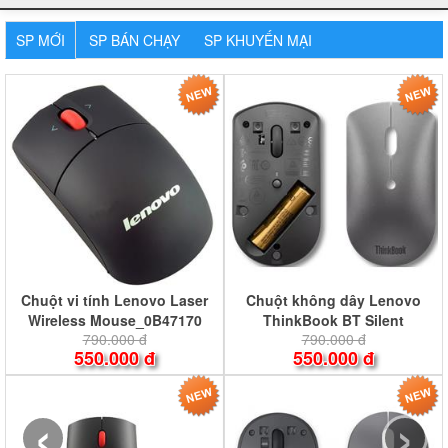
SP MỚI
SP BÁN CHẠY
SP KHUYẾN MẠI
Chuột vi tính Lenovo Laser
Chuột không dây Lenovo
Wireless Mouse_0B47170
ThinkBook BT Silent
790.000 đ
790.000 đ
Mouse_4Y50X88824 CHÍNH
550.000 đ
550.000 đ
HÃNG
‹
›