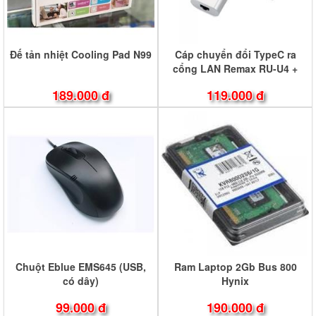
Đế tản nhiệt Cooling Pad N99
Cáp chuyển đổi TypeC ra
cổng LAN Remax RU-U4 +
kiêm hub sạc 3 cổng (bạc)
189.000 đ
119.000 đ
Chuột Eblue EMS645 (USB,
Ram Laptop 2Gb Bus 800
có dây)
Hynix
99.000 đ
190.000 đ