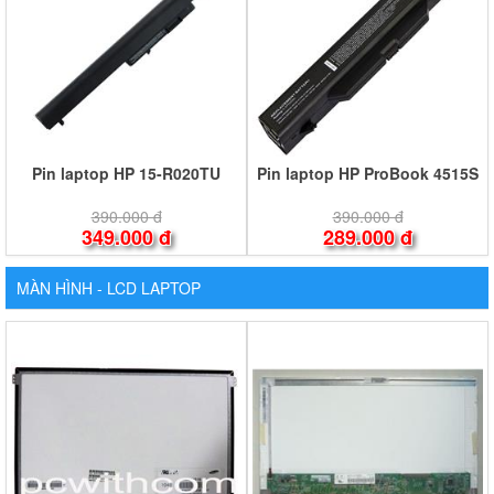
Pin laptop HP 15-R020TU
Pin laptop HP ProBook 4515S
390.000 đ
390.000 đ
349.000 đ
289.000 đ
MÀN HÌNH - LCD LAPTOP