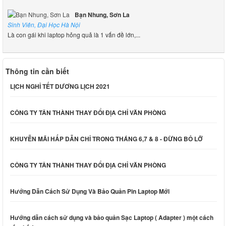
Bạn Nhung, Sơn La
Sinh Viên, Đại Học Hà Nội
Là con gái khi laptop hỏng quả là 1 vấn đề lớn,...
Thông tin cần biết
LỊCH NGHỈ TẾT DƯƠNG LỊCH 2021
CÔNG TY TÂN THÀNH THAY ĐỔI ĐỊA CHỈ VĂN PHÒNG
KHUYỄN MÃI HẤP DẪN CHỈ TRONG THÁNG 6,7 & 8 - ĐỪNG BỎ LỠ
CÔNG TY TÂN THÀNH THAY ĐỔI ĐỊA CHỈ VĂN PHÒNG
Hướng Dẫn Cách Sử Dụng Và Bảo Quản Pin Laptop Mới
Hướng dẫn cách sử dụng và bảo quản Sạc Laptop ( Adapter ) một cách