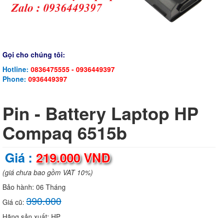
Gọi cho chúng tôi:
Hotline:
0836475555 - 0936449397
Phone:
0936449397
Pin - Battery Laptop HP
Compaq 6515b
Giá :
219.000 VND
(giá chưa bao gồm VAT 10%)
Bảo hành:
06 Tháng
390.000
Giá cũ:
Hãng sản xuất:
HP