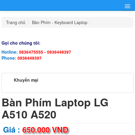
Trang chủ
Trang chủ
/
Bàn Phím - Keyboard Laptop
/
Hướng dẫn
Sạc - Adapter Laptop
Pin - Battery Laptop
Bàn Phím - Keyboard
Tin tức
Laptop
Khuyến mại
Gọi cho chúng tôi:
Thông Tin Công Ty
Hotline:
0836475555 - 0936449397
Màn Hình - LCD Laptop
Phụ Kiện Laptop Khác
Laptop Cũ
Liên Hệ Mua Sỉ
Phone:
0936449397
Phụ Kiện -
Dịch Vụ
Tin Tức
Khuyến mại
Game Gear
Khuyến Mại
Bàn Phím Laptop LG
A510 A520
Giá :
650.000 VND