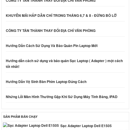
CÔNG TY TÂN THÀNH THAY ĐỔI ĐỊA CHỈ VĂN PHÒNG
KHUYỄN MÃI HẤP DẪN CHỈ TRONG THÁNG 6,7 & 8 - ĐỪNG BỎ LỠ
CÔNG TY TÂN THÀNH THAY ĐỔI ĐỊA CHỈ VĂN PHÒNG
Hướng Dẫn Cách Sử Dụng Và Bảo Quản Pin Laptop Mới
Hướng dẫn cách sử dụng và bảo quản Sạc Laptop ( Adapter ) một cách
tốt nhất!
Hướng Dẫn Vệ Sinh Bàn Phím Laptop Đúng Cách
Những Lỗi Màn Hình Thường Gặp Khi Sử Dụng Máy Tính Bảng, IPAD
SẢN PHẨM BÁN CHẠY
Sạc Adapter Laptop Dell E1505