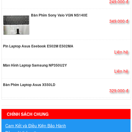
249.000 đ
Bàn Phím Sony Vaio VGN NS140E
349.000 đ
Pin Laptop Asus Eeebook E502M E502MA
Liên hệ
Màn Hình Laptop Samsung NP350U2Y
Liên hệ
Bàn Phím Laptop Asus X550LD
329.000 đ
hermes handbags outlet online
CHÍNH SÁCH CHUNG
Cam Kết và Điều Kiện Bảo Hành