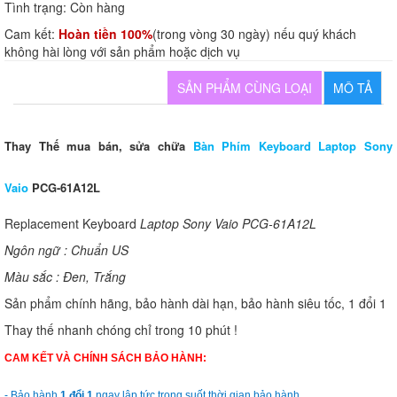
Tình trạng:
Còn hàng
Cam kết:
Hoàn tiền 100%
(trong vòng 30 ngày) nếu quý khách
không hài lòng với sản phẩm hoặc dịch vụ
SẢN PHẨM CÙNG LOẠI
MÔ TẢ
Thay Thế mua bán, sửa chữa
Bàn Phím Keyboard Laptop Sony
Vaio
PCG-61A12L
Replacement Keyboard
Laptop Sony Vaio PCG-61A12L
Ngôn ngữ : Chuẩn US
Màu sắc : Đen, Trắng
Sản phẩm chính hãng, bảo hành dài hạn, bảo hành siêu tốc, 1 đổi 1
Thay thế nhanh chóng chỉ trong 10 phút !
CAM KẾT VÀ CHÍNH SÁCH BẢO HÀNH:
- Bảo hành
1 đổi 1
ngay lập tức trong suốt thời gian bảo hành.