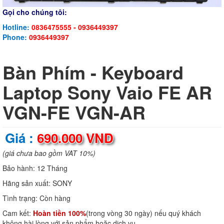
Gọi cho chúng tôi:
Hotline:
0836475555 - 0936449397
Phone:
0936449397
Bàn Phím - Keyboard
Laptop Sony Vaio FE AR
VGN-FE VGN-AR
Giá :
690.000 VND
(giá chưa bao gồm VAT 10%)
Bảo hành:
12 Tháng
Hãng sản xuất:
SONY
Tình trạng:
Còn hàng
Cam kết:
Hoàn tiền 100%
(trong vòng 30 ngày) nếu quý khách
không hài lòng với sản phẩm hoặc dịch vụ