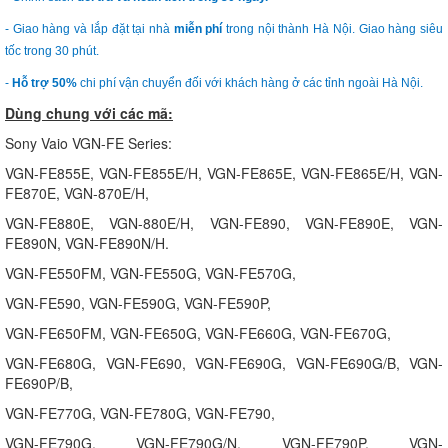
- Giao hàng và lắp đặt tại nhà
miễn phí
trong nội thành Hà Nội. Giao hàng siêu
tốc trong 30 phút.
-
Hỗ trợ 50%
chi phí vận chuyển đối với khách hàng ở các tỉnh ngoài Hà Nội.
Dùng chung với các mã:
Sony Vaio VGN-FE Series:
VGN-FE855E, VGN-FE855E/H, VGN-FE865E, VGN-FE865E/H, VGN-
FE870E, VGN-870E/H,
VGN-FE880E, VGN-880E/H, VGN-FE890, VGN-FE890E, VGN-
FE890N, VGN-FE890N/H.
VGN-FE550FM, VGN-FE550G, VGN-FE570G,
VGN-FE590, VGN-FE590G, VGN-FE590P,
VGN-FE650FM, VGN-FE650G, VGN-FE660G, VGN-FE670G,
VGN-FE680G, VGN-FE690, VGN-FE690G, VGN-FE690G/B, VGN-
FE690P/B,
VGN-FE770G, VGN-FE780G, VGN-FE790,
VGN-FE790G, VGN-FE790G/N, VGN-FE790P, VGN-