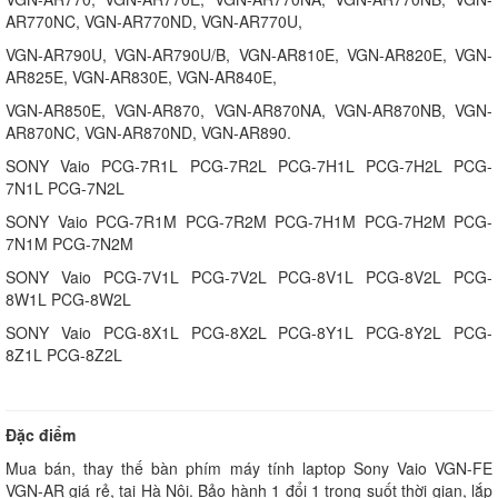
AR770NC, VGN-AR770ND, VGN-AR770U,
VGN-AR790U, VGN-AR790U/B, VGN-AR810E, VGN-AR820E, VGN-
AR825E, VGN-AR830E, VGN-AR840E,
VGN-AR850E, VGN-AR870, VGN-AR870NA, VGN-AR870NB, VGN-
AR870NC, VGN-AR870ND, VGN-AR890.
SONY Vaio PCG-7R1L PCG-7R2L PCG-7H1L PCG-7H2L PCG-
7N1L PCG-7N2L
SONY Vaio PCG-7R1M PCG-7R2M PCG-7H1M PCG-7H2M PCG-
7N1M PCG-7N2M
SONY Vaio PCG-7V1L PCG-7V2L PCG-8V1L PCG-8V2L PCG-
8W1L PCG-8W2L
SONY Vaio PCG-8X1L PCG-8X2L PCG-8Y1L PCG-8Y2L PCG-
8Z1L PCG-8Z2L
Đặc điểm
Mua bán, thay thế bàn phím máy tính laptop Sony Vaio VGN-FE
VGN-AR giá rẻ, tại Hà Nội. Bảo hành 1 đổi 1 trong suốt thời gian, lắp