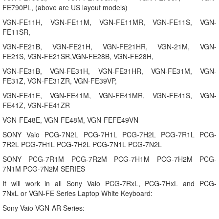
FE790PL, (above are US layout models)
VGN-FE11H, VGN-FE11M, VGN-FE11MR, VGN-FE11S, VGN-
FE11SR,
VGN-FE21B, VGN-FE21H, VGN-FE21HR, VGN-21M, VGN-
FE21S, VGN-FE21SR,VGN-FE28B, VGN-FE28H,
VGN-FE31B, VGN-FE31H, VGN-FE31HR, VGN-FE31M, VGN-
FE31Z, VGN-FE31ZR, VGN-FE39VP,
VGN-FE41E, VGN-FE41M, VGN-FE41MR, VGN-FE41S, VGN-
FE41Z, VGN-FE41ZR
VGN-FE48E, VGN-FE48M, VGN-FEFE49VN
SONY Vaio PCG-7N2L PCG-7H1L PCG-7H2L PCG-7R1L PCG-
7R2L PCG-7H1L PCG-7H2L PCG-7N1L PCG-7N2L
SONY PCG-7R1M PCG-7R2M PCG-7H1M PCG-7H2M PCG-
7N1M PCG-7N2M SERIES
It will work in all Sony Vaio PCG-7RxL, PCG-7HxL and PCG-
7NxL or VGN-FE Series Laptop White Keyboard:
Sony Vaio VGN-AR Series: