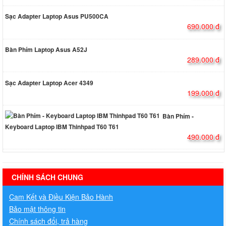
Sạc Adapter Laptop Asus PU500CA
690.000 đ
Bàn Phím Laptop Asus A52J
289.000 đ
Sạc Adapter Laptop Acer 4349
199.000 đ
Bàn Phím -
Keyboard Laptop IBM Thinhpad T60 T61
490.000 đ
hermes handbags outlet online
CHÍNH SÁCH CHUNG
Cam Kết và Điều Kiện Bảo Hành
Bảo mật thông tin
Chính sách đổi, trả hàng