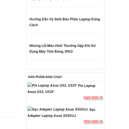
-SE
Hướng Dẫn Vệ Sinh Bàn Phím Laptop Đúng
Cách
000 đ
 VPC-
Những Lỗi Màn Hình Thường Gặp Khi Sử
Dụng Máy Tính Bảng, IPAD
000 đ
O BZ
SẢN PHẨM BÁN CHẠY
000 đ
Pin Laptop
Asus U52, U52F
349.000 đ
ny Vaio
Sạc
000 đ
Adapter Laptop Asus X555UJ
350.000 đ