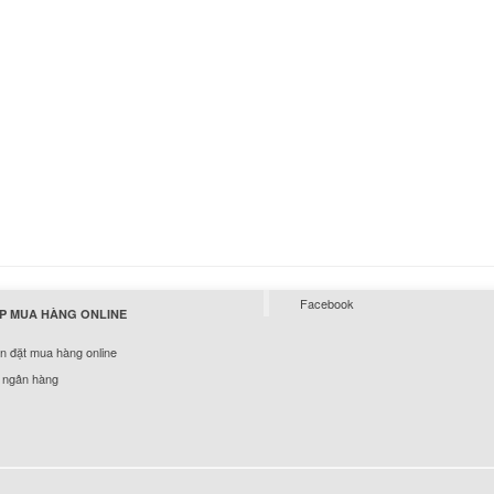
Bàn Phím Sony Vaio
SVS151
Li
Bàn Phím Sony Vaio
SVS15115FGB
Li
Bàn phím Sony Vai
91211M
449.
Facebook
P MUA HÀNG ONLINE
Bàn Phím Laptop So
 đặt mua hàng online
SVE141P13W SVE1
329.
 ngân hàng
Bàn phím Sony Vaio
CB VPCCB
449.