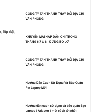
000 đ
CÔNG TY TÂN THÀNH THAY ĐỔI ĐỊA CHỈ
y VAIO
VĂN PHÒNG
000 đ
, lắp đặt,
KHUYỄN MÃI HẤP DẪN CHỈ TRONG
y VAIO
THÁNG 6,7 & 8 - ĐỪNG BỎ LỠ
000 đ
CÔNG TY TÂN THÀNH THAY ĐỔI ĐỊA CHỈ
VĂN PHÒNG
y VAIO
000 đ
Hướng Dẫn Cách Sử Dụng Và Bảo Quản
Pin Laptop Mới
ny Vaio
000 đ
Hướng dẫn cách sử dụng và bảo quản Sạc
Laptop ( Adapter ) một cách tốt nhất!