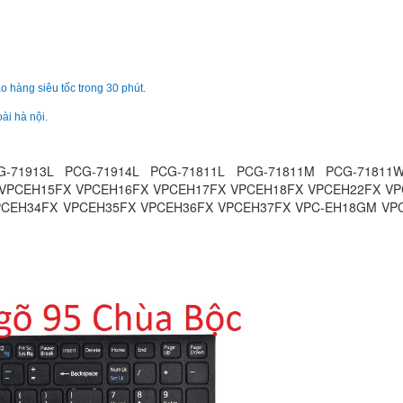
Bàn phím - Keyboar
Laptop Sony Vaio
SVF1521C5E
Li
o hàng siêu tốc trong 30 phút.
ài hà nội.
Bàn phím - Keyboar
laptop Sony Vaio V
PCG-71914L
G-71913L PCG-71914L PCG-71811L PCG-71811M PCG-71811
329.
PCEH15FX VPCEH16FX VPCEH17FX VPCEH18FX VPCEH22FX VP
PCEH34FX VPCEH35FX VPCEH36FX VPCEH37FX VPC-EH18GM VP
Bàn phím - Keyboar
laptop Sony Vaio PC
71811L
329.
Bàn phím - Keyboar
laptop Sony Vaio PC
71811M
329.
Bàn Phím - Keyboar