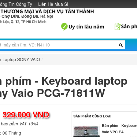
ông Tin Công Ty
Liên Hệ Mua Sỉ
m Laptop SONY VAIO
/
 phím - Keyboard laptop
y Vaio PCG-71811W
:
329.000 VND
SẢN PHẨM CÙNG LOẠI
a bao gồm VAT 10%)
Bàn phím - Keyboar
Vaio VPC EA
h:
06 Tháng