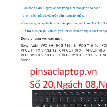
- Bảo hành
1 đổi 1
ngay lập tức trong suốt thời gian bảo hành.
- Chính sách
đổi trả và hoàn tiền trong 30 ngày.
- Giao hàng và lắp đặt tại nhà
miễn phí
trong nội thành Hà Nội. Gia
-
Hỗ trợ 50%
chi phí vận chuyển đối với khách hàng ở các tỉnh ngo
Dùng chung với các mã :
Sony Vaio VPC-EH PCG-71911L PCG-71912L PC
VPCEH11FX VPCEH12FX VPCEH13FX VPCEH14FX V
VPCEH24FX VPCEH25FX VPCEH27FX VPCEH32FX V
Series