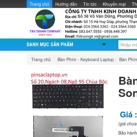
Trang chủ
Hướng dẫn
Tin tức
Khuyến mại
Th
DANH MỤC SẢN PHẨM
Trang chủ
/
Bàn Phím - Keyboard Laptop
/
Bàn Phí
Bàn
Son
Giá 
(giá chư
Bảo hàn