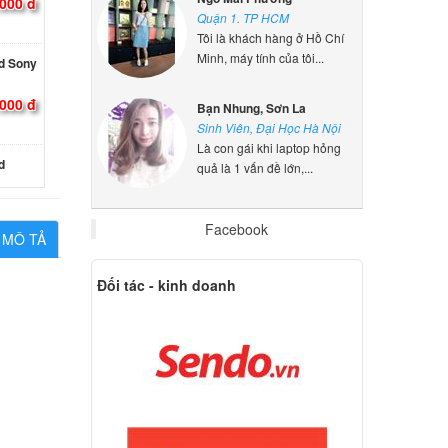
000 đ
Quận 1. TP HCM
Tôi là khách hàng ở Hồ Chí
Minh, máy tính của tôi...
d Sony
000 đ
Bạn Nhung, Sơn La
Sinh Viên, Đại Học Hà Nội
Là con gái khi laptop hỏng
d
quả là 1 vấn đề lớn,...
ên hệ
Facebook
MÔ TẢ
d
Đối tác - kinh doanh
ên hệ
d
ên hệ