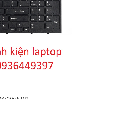
Bàn phím Sony VPC
VPCSE VPCSE13
VPCSE16 VPCSE17
VPCSE19
390.
Bàn phím Sony Vaio
EJ16FX
449.
Bàn Phím SONY VAI
series
449.
Bàn Phím Laptop So
SVE14136CVW
 Vaio PCG-71811W
329.