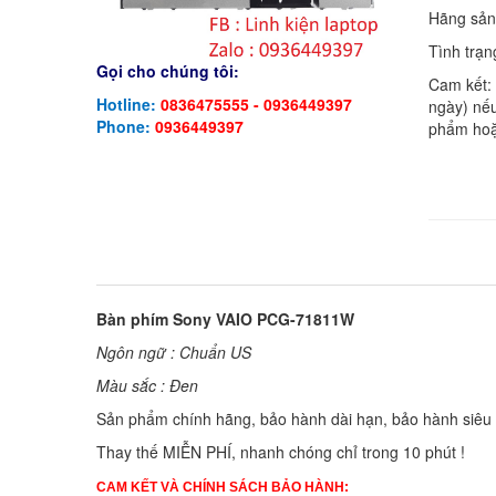
Hãng sản
Tình trạn
Gọi cho chúng tôi:
Cam kết:
Hotline:
0836475555 - 0936449397
ngày) nếu
Phone:
0936449397
phẩm hoặ
Bàn phím Sony VAIO PCG-71811W
Ngôn ngữ : Chuẩn US
Màu sắc : Đen
Sản phẩm chính hãng, bảo hành dài hạn, bảo hành siêu t
Thay thế MIỄN PHÍ, nhanh chóng chỉ trong 10 phút !
CAM KẾT VÀ CHÍNH SÁCH BẢO HÀNH: