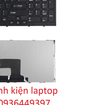
Laptop Sony Vaio P
61611M
329.
Bàn Phím - Keyboar
Laptop Sony Vaio P
61611L
329.
Bàn Phím - Keyboar
Laptop Sony Vaio P
61511L
329.
Bàn phím White Son
SVF14
390.
Bàn phím White Son
SVF142