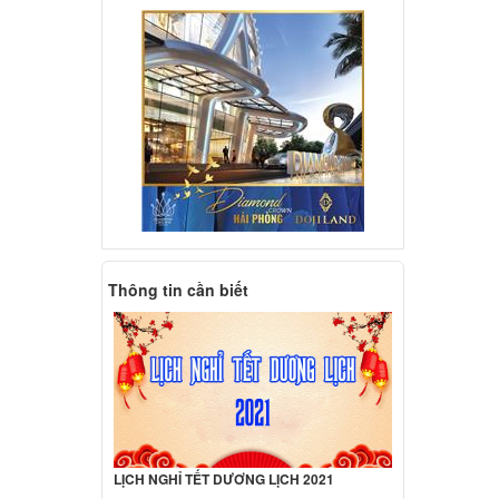
CG-
000 đ
d
CG-
000 đ
d
CG-
Thông tin cần biết
000 đ
y VAIO
000 đ
y VAIO
LỊCH NGHỈ TẾT DƯƠNG LỊCH 2021