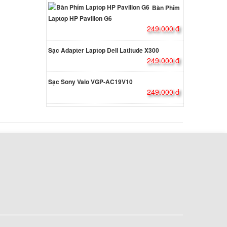
Bàn Phím
Laptop HP Pavilion G6
ên hệ
249.000 đ
Sạc Adapter Laptop Dell Latitude X300
249.000 đ
ên hệ
Sạc Sony Vaio VGP-AC19V10
249.000 đ
o PCG
000 đ
ny Vaio
41P13L
000 đ
 VPC-
000 đ