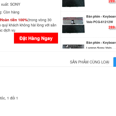
289.
 xuất:
SONY
g:
Còn hàng
Bàn phím - Keyboar
Hoàn tiền 100%
(trong vòng 30
Vaio PCG-61212W
 quý khách không hài lòng với sản
289.
c dịch vụ
Đặt Hàng Ngay
Bàn phím - Keyboar
Laptop Sony Vaio
SVF1521C2EB
Li
SẢN PHẨM CÙNG LOẠI
Bàn phím - Keyboar
Laptop Sony Vaio
SVF1521C2EW
Li
Bàn phím - Keyboar
ốc, 1 đổi 1
Laptop Sony Vaio
SVF1521C4E
Li