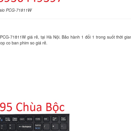
390.
 Vaio PCG-71811W
Bàn phím White Son
SVF143
390.
CG-71811W giá rẻ, tại Hà Nội. Bảo hành 1 đổi 1 trong suốt thời gian
op co ban phim so giá rẻ.
Bàn phím White Son
SVF14E
390.
Bàn phím White Son
SVF14215CXB
390.
Bàn Phím Laptop So
VGN FZ150E
329.