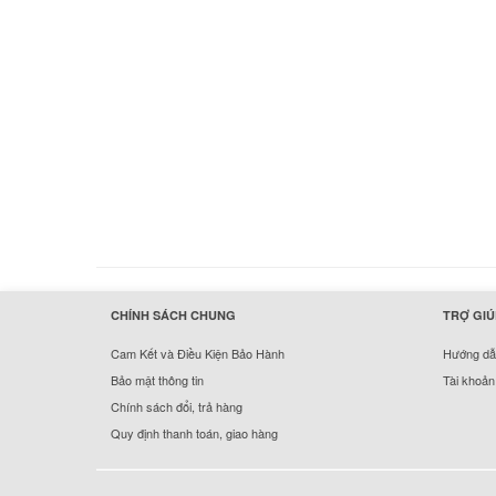
hermes handbags outlet online
CHÍNH SÁCH CHUNG
TRỢ GIÚ
Cam Kết và Điều Kiện Bảo Hành
Hướng dẫn
Bảo mật thông tin
Tài khoản
Chính sách đổi, trả hàng
Quy định thanh toán, giao hàng