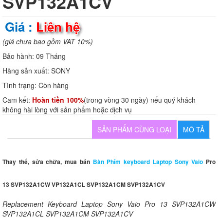
SVP132A1CV
Giá :
Liên hệ
(giá chưa bao gồm VAT 10%)
Bảo hành:
09 Tháng
Hãng sản xuất:
SONY
Tình trạng:
Còn hàng
Cam kết:
Hoàn tiền 100%
(trong vòng 30 ngày) nếu quý khách
không hài lòng với sản phẩm hoặc dịch vụ
SẢN PHẨM CÙNG LOẠI
MÔ TẢ
Thay thế, sửa chữa, mua bán
Bàn Phím keyboard Laptop Sony Vaio
Pro
13 SVP132A1CW VP132A1CL SVP132A1CM SVP132A1CV
Replacement Keyboard Laptop Sony Vaio Pro 13 SVP132A1CW
SVP132A1CL SVP132A1CM SVP132A1CV