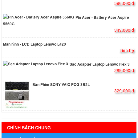
590.000 đ
Pin Acer - Battery Acer Aspire
5560G
349.000 đ
Màn hình - LCD Laptop Lenovo L420
Liên hệ
Sạc Adapter Laptop Lenovo Flex 3
289.000 đ
Bàn Phím SONY VAIO PCG-3B2L
329.000 đ
hermes handbags outlet online
CHÍNH SÁCH CHUNG