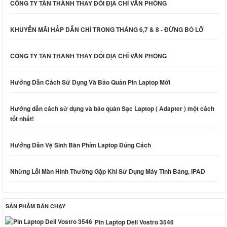
CÔNG TY TÂN THÀNH THAY ĐỔI ĐỊA CHỈ VĂN PHÒNG
KHUYỄN MÃI HẤP DẪN CHỈ TRONG THÁNG 6,7 & 8 - ĐỪNG BỎ LỠ
CÔNG TY TÂN THÀNH THAY ĐỔI ĐỊA CHỈ VĂN PHÒNG
Hướng Dẫn Cách Sử Dụng Và Bảo Quản Pin Laptop Mới
Hướng dẫn cách sử dụng và bảo quản Sạc Laptop ( Adapter ) một cách
tốt nhất!
Hướng Dẫn Vệ Sinh Bàn Phím Laptop Đúng Cách
Những Lỗi Màn Hình Thường Gặp Khi Sử Dụng Máy Tính Bảng, IPAD
SẢN PHẨM BÁN CHẠY
Pin Laptop Dell Vostro 3546