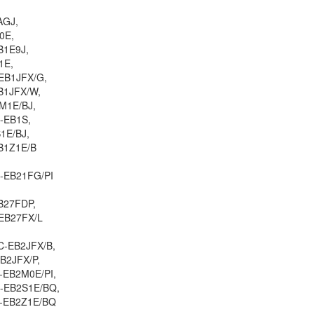
Pin Sony Vaio
AGJ,
VPCS13BFX/B 9 Cel
0E,
Li
B1E9J,
1E,
EB1JFX/G,
Pin Sony Vaio VPC
B1JFX/W,
9 Cell
M1E/BJ,
Li
-EB1S,
1E/BJ,
B1Z1E/B
Pin Sony Vaio VPC
9 Cell
-EB21FG/PI
Li
B27FDP,
EB27FX/L
Pin Sony - BPS39
Li
C-EB2JFX/B,
B2JFX/P,
-EB2M0E/PI,
C-EB2S1E/BQ,
Pin Sony - Battery 
C-EB2Z1E/BQ
Vaio NR CR AR SZ S