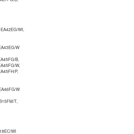
Pin Laptop Sony Vai
SVF153A1YL
590.
-EA42EG/WI,
-EA43EG/W
Pin Laptop Sony Vai
SVF142C29M
EA45FG/B,
590.
EA45FG/W,
EA45FH/P,
Pin Laptop Sony Vai
SVF14215CXB
-EA46FG/W
590.
B15FM/T,
Pin Laptop Sony Vai
SVF142C29L
590.
B18EC/WI