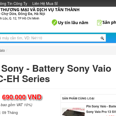
ông Tin Công Ty
Liên Hệ Mua Sỉ
aio
/
 Sony - Battery Sony Vaio
-EH Series
:
690.000 VND
SẢN PHẨM CÙNG LOẠI
a bao gồm VAT 10%)
Pin Sony Vaio - Batt
Sony Vaio Pro 13 S
h:
09 Tháng