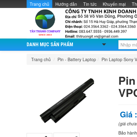
Trang chủ
Hướng dẫn
Tin tức
Khuyến mại
Th
DANH MỤC SẢN PHẨM
Trang chủ
/
Pin - Battery Laptop
/
Pin Laptop Sony V
Pin
VPC
Giá 
(giá chư
Bảo hàn