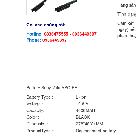
Hãng sản
Tình trạn
Cam kết:
Gọi cho chúng tôi:
ngày) nếu
Hotline:
0836475555 - 0936449397
phẩm hoặ
Phone:
0936449397
Battery Sony Vaio VPC-EE
Battery Type :
Li-ion
Voltage :
10.8 V
Capacity:
4000MAH
Color :
BLACK
Dimension:
278*48*21MM
ProductType :
Replacement battery