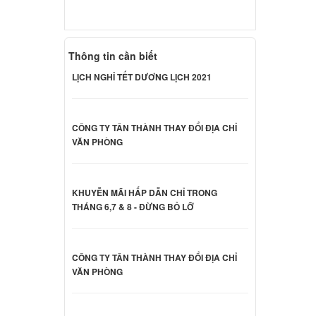
Sony
000 đ
Thông tin cần biết
LỊCH NGHỈ TẾT DƯƠNG LỊCH 2021
Sony
ên hệ
CÔNG TY TÂN THÀNH THAY ĐỔI ĐỊA CHỈ
VĂN PHÒNG
Sony
ên hệ
KHUYỄN MÃI HẤP DẪN CHỈ TRONG
THÁNG 6,7 & 8 - ĐỪNG BỎ LỠ
Sony
CÔNG TY TÂN THÀNH THAY ĐỔI ĐỊA CHỈ
000 đ
VĂN PHÒNG
Sony