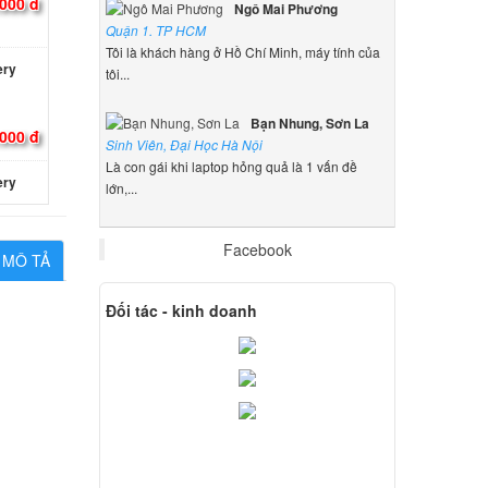
.000 đ
Ngô Mai Phương
Quận 1. TP HCM
Tôi là khách hàng ở Hồ Chí Minh, máy tính của
ery
tôi...
Bạn Nhung, Sơn La
.000 đ
Sinh Viên, Đại Học Hà Nội
Là con gái khi laptop hỏng quả là 1 vấn đề
ery
lớn,...
.000 đ
Facebook
MÔ TẢ
ery
Đối tác - kinh doanh
.000 đ
Sony
000 đ