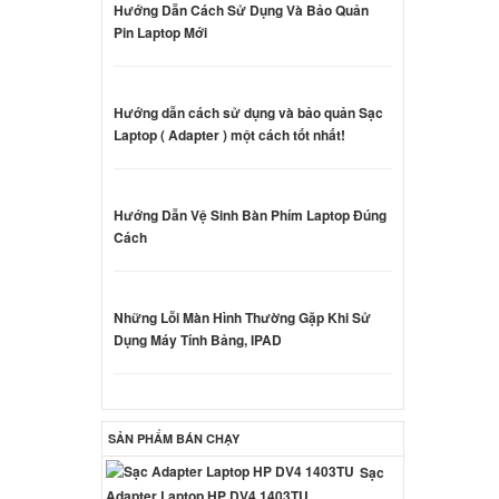
Hướng Dẫn Cách Sử Dụng Và Bảo Quản
ên hệ
Pin Laptop Mới
Sony
Hướng dẫn cách sử dụng và bảo quản Sạc
Laptop ( Adapter ) một cách tốt nhất!
ên hệ
ny VAIO
Hướng Dẫn Vệ Sinh Bàn Phím Laptop Đúng
7Wh
Cách
ên hệ
Những Lỗi Màn Hình Thường Gặp Khi Sử
p Sony
Dụng Máy Tính Bảng, IPAD
000 đ
p Sony
SẢN PHẨM BÁN CHẠY
Sạc
000 đ
Adapter Laptop HP DV4 1403TU