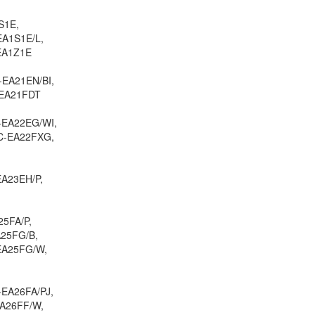
S1E,
Pin - Battery Lapto
EA1S1E/L,
Vaio SVF142C29U
EA1Z1E
590.
-EA21EN/BI,
-EA21FDT
Pin - Battery Lapto
Vaio SVF153B1YL zi
-EA22EG/WI,
590.
PC-EA22FXG,
Pin - Battery Lapto
EA23EH/P,
Vaio SVF153B1YM z
890.
5FA/P,
A25FG/B,
Pin - Battery Lapto
EA25FG/W,
Vaio SVF153B1YM
590.
-EA26FA/PJ,
EA26FF/W,
Pin Sony - Battery 