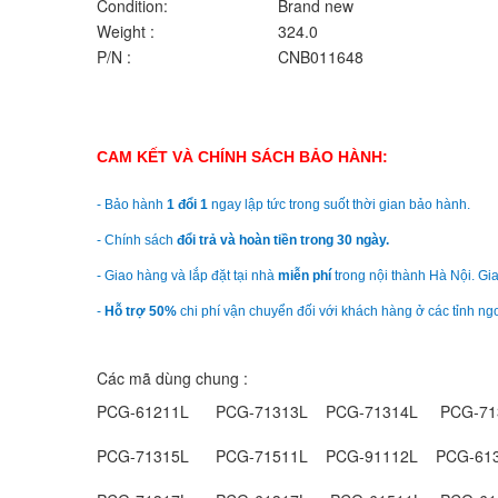
Condition:
Brand new
Weight :
324.0
P/N :
CNB011648
CAM KẾT VÀ CHÍNH SÁCH BẢO HÀNH:
- Bảo hành
1 đổi 1
ngay lập tức trong suốt thời gian bảo hành.
- Chính sách
đổi trả và hoàn tiền trong 30 ngày.
- Giao hàng và lắp đặt tại nhà
miễn phí
trong nội thành Hà Nội. Gia
-
Hỗ trợ 50%
chi phí vận chuyển đối với khách hàng ở các tỉnh ngo
Các mã dùng chung :
PCG-61211L PCG-71313L PCG-71314L PCG-71
PCG-71315L PCG-71511L PCG-91112L PCG-61