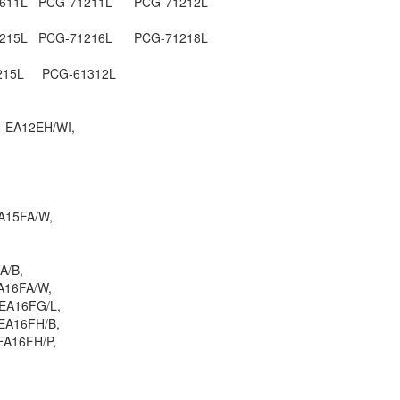
611L PCG-71211L PCG-71212L
VGN-TT13/B
Li
215L PCG-71216L PCG-71218L
215L PCG-61312L
Pin Sony - Battery 
VGN-TT23/B
Li
C-EA12EH/WI,
Pin - Battery for So
VGP-BPS31 New 3
Li
A15FA/W,
Pin - Battery Lapto
A/B,
Vaio SVF152A27T
A16FA/W,
590.
EA16FG/L,
EA16FH/B,
EA16FH/P,
Pin - Battery Lapto
Vaio SVF142C29L
590.