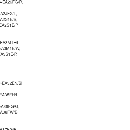
C-EA26FG/PJ
Vaio VGN-FE660G
349.
A2JFX/L,
A2S1E/B,
EA2S1E/P,
Pin Laptop Sony Va
61411L
690.
-EA3M1E/L,
-EA3M1E/W,
A3S1E/P,
Pin Laptop Sony Va
81113L
690.
C-EA32EN/BI
Pin Laptop Sony Va
81115L
-EA35FH/L
690.
EA36FG/G,
EA36FW/B,
Pin Laptop Sony Va
81311L
690.
EA37FG/B,