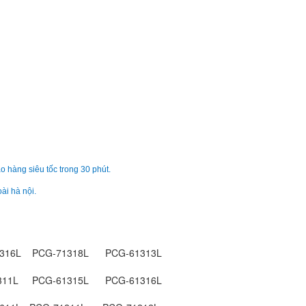
Pin Sony - Battery 
VGP-BPS13/Q
690.
Pin Sony - Battery 
VGN-CS190
Li
Pin Sony - Battery 
o hàng siêu tốc trong 30 phút.
VGP-BPS14/S
Li
ài hà nội.
Pin Sony - Battery 
VGN-TT11M
316L PCG-71318L PCG-61313L
219.
311L PCG-61315L PCG-61316L
Pin Sony - Battery 