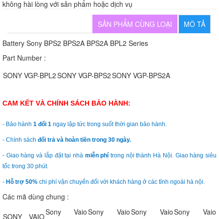
không hài lòng với sản phẩm hoặc dịch vụ
SẢN PHẨM CÙNG LOẠI
MÔ TẢ
Battery Sony BPS2 BPS2A BPS2A BPL2 Series
Part Number :
SONY VGP-BPL2
SONY VGP-BPS2
SONY VGP-BPS2A
CAM KẾT VÀ CHÍNH SÁCH BẢO HÀNH:
- Bảo hành
1 đổi 1
ngay lập tức trong suốt thời gian bảo hành.
- Chính sách
đổi trả và hoàn tiền trong 30 ngày.
- Giao hàng và lắp đặt tại nhà
miễn phí
trong nội thành Hà Nội. Giao hàng siêu
tốc trong 30 phút.
-
Hỗ trợ 50%
chi phí vận chuyển đối với khách hàng ở các tỉnh ngoài hà nội.
Các mã dùng chung :
Sony Vaio
Sony Vaio
Sony Vaio
Sony Vaio
SONY VAIO