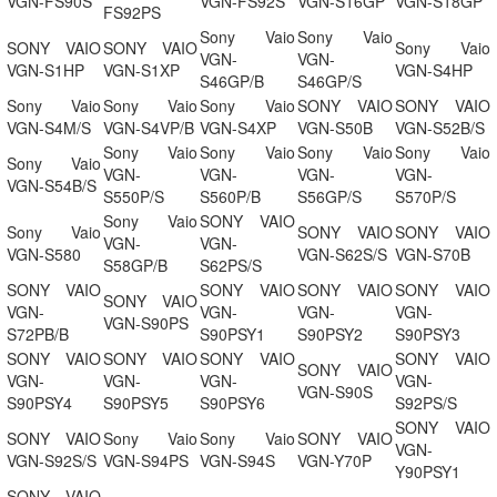
VGN-FS90S
VGN-FS92S
VGN-S16GP
VGN-S18GP
FS92PS
Sony Vaio
Sony Vaio
SONY VAIO
SONY VAIO
Sony Vaio
VGN-
VGN-
VGN-S1HP
VGN-S1XP
VGN-S4HP
S46GP/B
S46GP/S
Sony Vaio
Sony Vaio
Sony Vaio
SONY VAIO
SONY VAIO
VGN-S4M/S
VGN-S4VP/B
VGN-S4XP
VGN-S50B
VGN-S52B/S
Sony Vaio
Sony Vaio
Sony Vaio
Sony Vaio
Sony Vaio
VGN-
VGN-
VGN-
VGN-
VGN-S54B/S
S550P/S
S560P/B
S56GP/S
S570P/S
Sony Vaio
SONY VAIO
Sony Vaio
SONY VAIO
SONY VAIO
VGN-
VGN-
VGN-S580
VGN-S62S/S
VGN-S70B
S58GP/B
S62PS/S
SONY VAIO
SONY VAIO
SONY VAIO
SONY VAIO
SONY VAIO
VGN-
VGN-
VGN-
VGN-
VGN-S90PS
S72PB/B
S90PSY1
S90PSY2
S90PSY3
SONY VAIO
SONY VAIO
SONY VAIO
SONY VAIO
SONY VAIO
VGN-
VGN-
VGN-
VGN-
VGN-S90S
S90PSY4
S90PSY5
S90PSY6
S92PS/S
SONY VAIO
SONY VAIO
Sony Vaio
Sony Vaio
SONY VAIO
VGN-
VGN-S92S/S
VGN-S94PS
VGN-S94S
VGN-Y70P
Y90PSY1
SONY VAIO