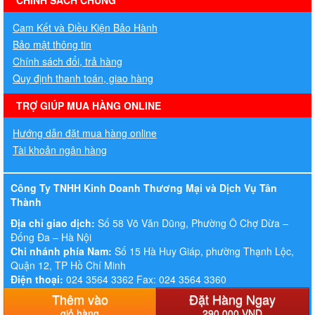
Cam Kết và Điều Kiện Bảo Hành
Bảo mật thông tin
Chính sách đổi, trả hàng
Quy định thanh toán, giao hàng
TRỢ GIÚP MUA HÀNG ONLINE
Hướng dẫn đặt mua hàng online
Tài khoản ngân hàng
Công Ty TNHH Kinh Doanh Thương Mại và Dịch Vụ Tân
Thành
Địa chỉ giao dịch:
Số 58 Võ Văn Dũng, Phường Ô Chợ Dừa –
Đống Đa – Hà Nội
Chi nhánh phía Nam:
Số 15 Hà Huy Giáp, phường Thạnh Lộc,
Quận 12, TP Hồ Chí Minh
Điện thoại:
024 3564 3362 Fax: 024 3564 3360
Hotline:
083. 647. 5555 - 0936. 449. 397
Thêm vào
Đặt Hàng Ngay
Email:
thitruongit.vn@gmail.com
giỏ hàng
290.000 VND