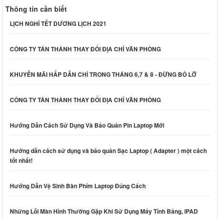
Thông tin cần biết
LỊCH NGHỈ TẾT DƯƠNG LỊCH 2021
CÔNG TY TÂN THÀNH THAY ĐỔI ĐỊA CHỈ VĂN PHÒNG
KHUYỄN MÃI HẤP DẪN CHỈ TRONG THÁNG 6,7 & 8 - ĐỪNG BỎ LỠ
CÔNG TY TÂN THÀNH THAY ĐỔI ĐỊA CHỈ VĂN PHÒNG
Hướng Dẫn Cách Sử Dụng Và Bảo Quản Pin Laptop Mới
Hướng dẫn cách sử dụng và bảo quản Sạc Laptop ( Adapter ) một cách
tốt nhất!
Hướng Dẫn Vệ Sinh Bàn Phím Laptop Đúng Cách
Những Lỗi Màn Hình Thường Gặp Khi Sử Dụng Máy Tính Bảng, IPAD