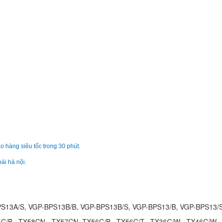
Pin - Battery Lapto
Vaio SVF142C29U
590.
Pin - Battery Lapto
Vaio SVF153B1YL zi
590.
Pin - Battery Lapto
Vaio SVF153B1YM z
890.
o hàng siêu tốc trong 30 phút.
Pin - Battery Lapto
ài hà nội.
Vaio SVF153B1YM
590.
S13A/S, VGP-BPS13B/B, VGP-BPS13B/S, VGP-BPS13/B, VGP-BPS13/
Pin Sony - Battery 
Vaio VGN-FE660G
45C/B, TX58CN, TX57CN TX56C/B, TX56C/T, TX36C/W, TX46C/W,