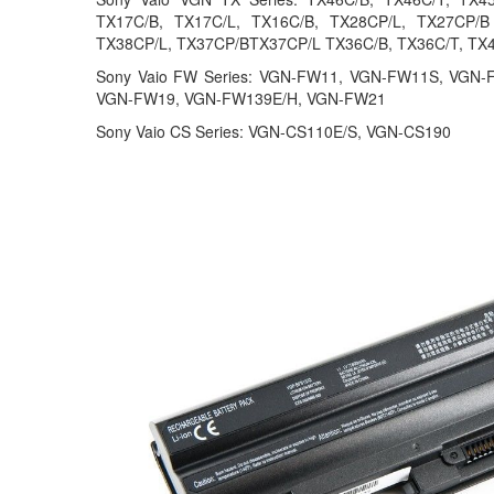
TX17C/B, TX17C/L, TX16C/B, TX28CP/L, TX27CP/
TX38CP/L, TX37CP/BTX37CP/L TX36C/B, TX36C/T, TX4
Sony Vaio FW Series: VGN-FW11, VGN-FW11S, VG
VGN-FW19, VGN-FW139E/H, VGN-FW21
Sony Vaio CS Series: VGN-CS110E/S, VGN-CS190