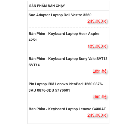
SẢN PHẨM BÁN CHẠY
Sony
Sạc Adapter Laptop Dell Vostro 3560
249.000 đ
AX570G
ên hệ
Bàn Phím - Keyboard Laptop Acer Aspire
4251
189.000 đ
Sony
7
ên hệ
Bàn Phím - Keyboard Laptop Sony Vaio SVT13
SVT14
Liên hệ
Sony
PS27
Pin Laptop IBM Lenovo IdeaPad U260 0876-
3AU 0876-3DU 57Y6601
7/Q
Liên hệ
ên hệ
Bàn Phím - Keyboard Laptop Lenovo G400AT
249.000 đ
Sony
PC-
9