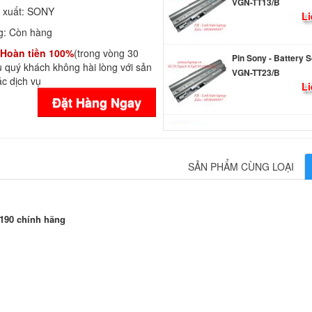
Li
 xuất:
SONY
g:
Còn hàng
Pin Sony - Battery 
Hoàn tiền 100%
(trong vòng 30
VGN-TT23/B
 quý khách không hài lòng với sản
Li
c dịch vụ
Đặt Hàng Ngay
Pin - Battery for So
VGP-BPS31 New 3
Li
SẢN PHẨM CÙNG LOẠI
Pin - Battery Lapto
Vaio SVF152A27T
590.
90 chính hãng
Pin - Battery Lapto
Vaio SVF142C29L
590.