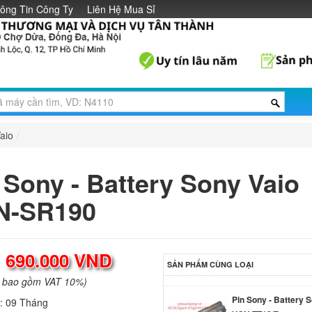
Pin Sony - Battery 
ông Tin Công Ty
Liên Hệ Mua Sỉ
VGP-BPS13/Q
690.
Pin Sony - Battery 
VGN-CS190
Li
aio
/
Pin Sony - Battery 
VGP-BPS14/S
 Sony - Battery Sony Vaio
Li
N-SR190
Pin Sony - Battery 
VGN-TT11M
219.
:
690.000 VND
SẢN PHẨM CÙNG LOẠI
a bao gồm VAT 10%)
Pin Sony - Battery 
VGN-TT13/B
h:
09 Tháng