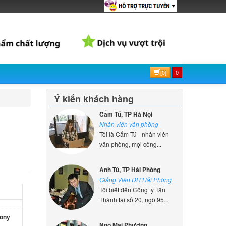
Sony
000 đ
Sony
[0]
0
ên hệ
Ý kiến khách hàng
Sony
Cẩm Tú, TP Hà Nội
Nhân viên văn phòng
ên hệ
Tôi là Cẩm Tú - nhân viên
văn phòng, mọi công...
Sony
Anh Tú, TP Hải Phòng
000 đ
Giảng Viên ĐH Hải Phòng
Tôi biết đến Công ty Tân
Thành tại số 20, ngõ 95...
Sony
Ngô Mai Phương