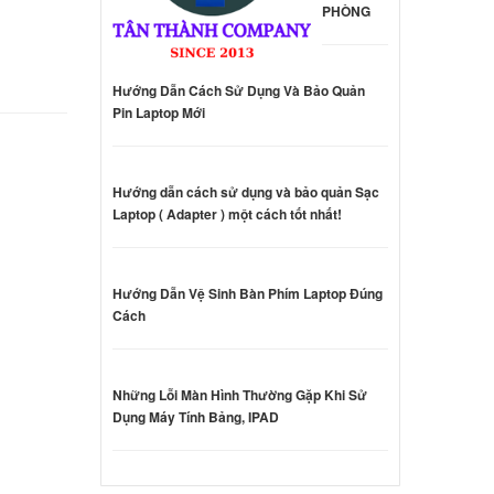
PHÒNG
l
ên hệ
Hướng Dẫn Cách Sử Dụng Và Bảo Quản
S13C5E
Pin Laptop Mới
ên hệ
Hướng dẫn cách sử dụng và bảo quản Sạc
S13CGX
Laptop ( Adapter ) một cách tốt nhất!
ên hệ
Hướng Dẫn Vệ Sinh Bàn Phím Laptop Đúng
Cách
ên hệ
Những Lỗi Màn Hình Thường Gặp Khi Sử
Dụng Máy Tính Bảng, IPAD
Sony
eries
000 đ