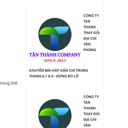
o
CÔNG TY
000 đ
TÂN
THÀNH
THAY ĐỔI
ĐỊA CHỈ
o
VĂN
PHÒNG
000 đ
o
KHUYỄN MÃI HẤP DẪN CHỈ TRONG
THÁNG 6,7 & 8 - ĐỪNG BỎ LỠ
000 đ
trong thời
o
CÔNG TY
TÂN
000 đ
THÀNH
THAY ĐỔI
ĐỊA CHỈ
VĂN