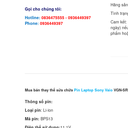
Hãng sản
Gọi cho chúng tôi:
Tình trạn
Hotline:
0836475555 - 0936449397
Cam kết:
Phone:
0936449397
ngày) nếu
phẩm hoặ
Mua bán thay thế sửa chữa
Pin Laptop Sony Vaio
VGN-SR1
Thông số pin:
Loại pin
: Li-ion
Mã pin:
BPS13
Điện thế sử dụng:
11.1V