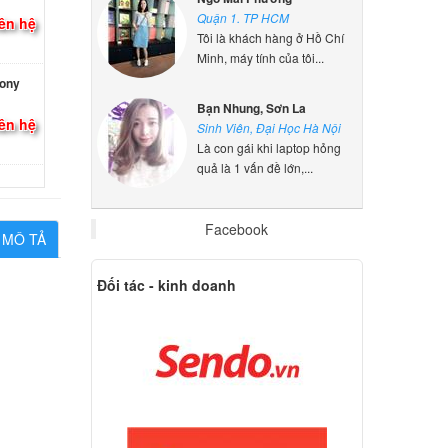
ên hệ
Quận 1. TP HCM
Tôi là khách hàng ở Hồ Chí
Minh, máy tính của tôi...
Sony
ên hệ
Bạn Nhung, Sơn La
Sinh Viên, Đại Học Hà Nội
Là con gái khi laptop hỏng
ny VAIO
quả là 1 vấn đề lớn,...
7Wh
ên hệ
Facebook
MÔ TẢ
p Sony
Đối tác - kinh doanh
000 đ
p Sony
000 đ