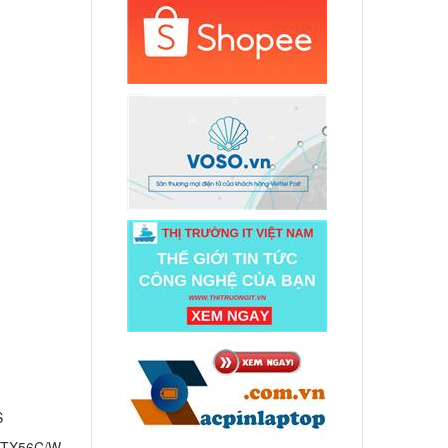
p Sony
000 đ
p Sony
n
000 đ
p Sony
in
000 đ
p Sony
000 đ
S
Sony
 TX56C/W