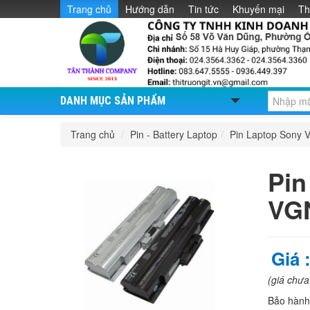
Trang chủ
Hướng dẫn
Tin tức
Khuyến mại
Th
DANH MỤC SẢN PHẨM
Trang chủ
/
Pin - Battery Laptop
/
Pin Laptop Sony V
Pin
VG
Giá 
(giá chư
Bảo hàn