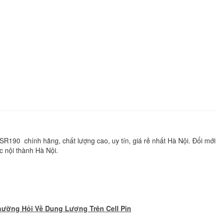
Pin Laptop Sony Vai
SVF153A1YL
590.
Pin Laptop Sony Vai
SVF142C29M
590.
Pin Laptop Sony Vai
SVF14215CXB
590.
190 chính hãng, chất lượng cao, uy tín, giá rẻ nhất Hà Nội. Đổi mới 
c nội thành Hà Nội.
Pin Laptop Sony Vai
SVF142C29L
590.
hường Hỏi Về Dung Lượng Trên Cell Pin
Pin Sony Vaio