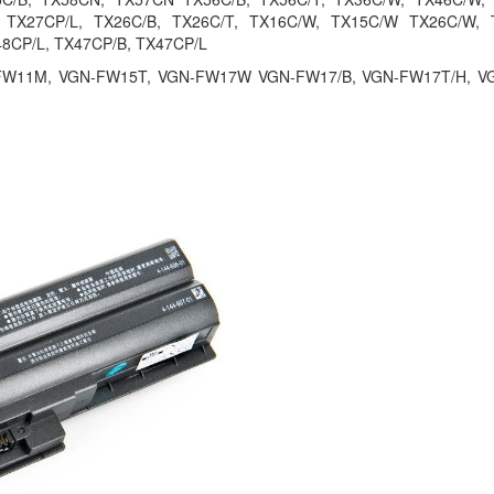
349.
B TX27CP/L, TX26C/B, TX26C/T, TX16C/W, TX15C/W TX26C/W, 
8CP/L, TX47CP/B, TX47CP/L
N-FW11M, VGN-FW15T, VGN-FW17W VGN-FW17/B, VGN-FW17T/H, V
Pin Laptop Sony Va
61411L
690.
Pin Laptop Sony Va
81113L
690.
Pin Laptop Sony Va
81115L
690.
Pin Laptop Sony Va
81311L
690.