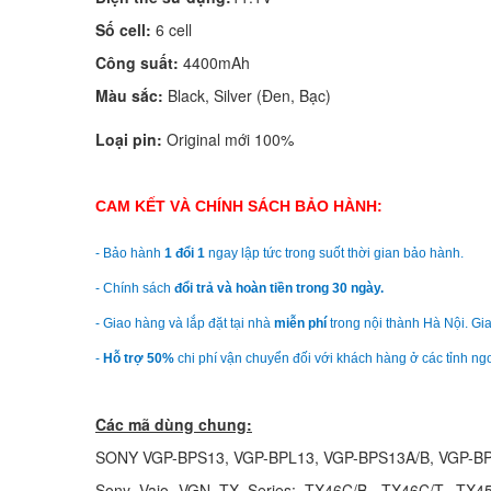
Số cell:
6 cell
Công suất:
4400mAh
Màu sắc:
Black, Silver (Đen, Bạc)
Loại pin:
Original mới 100%
CAM KẾT VÀ CHÍNH SÁCH BẢO HÀNH:
- Bảo hành
1 đổi 1
ngay lập tức trong suốt thời gian bảo hành.
- Chính sách
đổi trả và hoàn tiền trong 30 ngày.
- Giao hàng và lắp đặt tại nhà
miễn phí
trong nội thành Hà Nội. Gia
-
Hỗ trợ 50%
chi phí vận chuyển đối với khách hàng ở các tỉnh ngo
Các mã dùng chung:
SONY VGP-BPS13, VGP-BPL13, VGP-BPS13A/B, VGP-BP
Sony Vaio VGN TX Series: TX46C/B, TX46C/T, TX