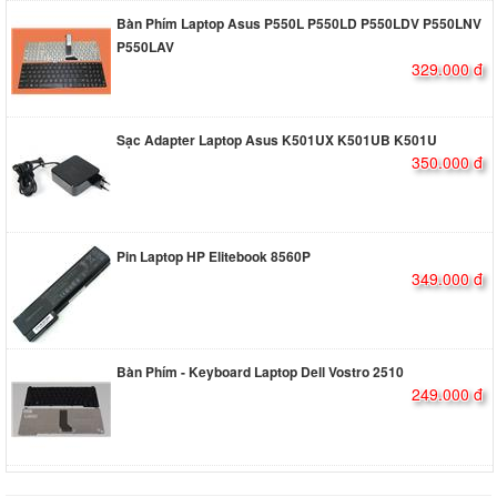
Bàn Phím Laptop Asus P550L P550LD P550LDV P550LNV
P550LAV
329.000 đ
Sạc Adapter Laptop Asus K501UX K501UB K501U
350.000 đ
Pin Laptop HP Elitebook 8560P
349.000 đ
Bàn Phím - Keyboard Laptop Dell Vostro 2510
249.000 đ