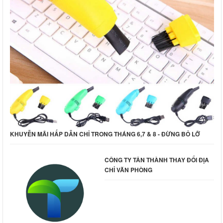
KHUYỄN MÃI HẤP DẪN CHỈ TRONG THÁNG 6,7 & 8 - ĐỪNG BỎ LỠ
CÔNG TY TÂN THÀNH THAY ĐỔI ĐỊA
CHỈ VĂN PHÒNG