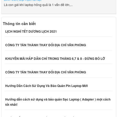
Là con gái khi laptop hỏng quả là 1 vấn đề lớn,...
Thông tin cần biết
LỊCH NGHỈ TẾT DƯƠNG LỊCH 2021
CÔNG TY TÂN THÀNH THAY ĐỔI ĐỊA CHỈ VĂN PHÒNG
KHUYỄN MÃI HẤP DẪN CHỈ TRONG THÁNG 6,7 & 8 - ĐỪNG BỎ LỠ
CÔNG TY TÂN THÀNH THAY ĐỔI ĐỊA CHỈ VĂN PHÒNG
Hướng Dẫn Cách Sử Dụng Và Bảo Quản Pin Laptop Mới
Hướng dẫn cách sử dụng và bảo quản Sạc Laptop ( Adapter ) một cách
tốt nhất!