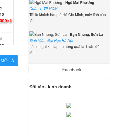
Ngô Mai Phương
d
Quận 1. TP HCM
10
Tôi là khách hàng ở Hồ Chí Minh, máy tính của
000 đ
tôi...
Bạn Nhung, Sơn La
d
Sinh Viên, Đại Học Hà Nội
60
Là con gái khi laptop hỏng quả là 1 vấn đề
000 đ
lớn,...
MÔ TẢ
d
Facebook
10
000 đ
Đối tác - kinh doanh
d
21 NT-
000 đ
d