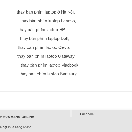
249.
thay bàn phím laptop ở Hà Nội
,
Bàn Phím Samsung
thay bàn phím laptop Lenovo
,
590.
thay bàn phím laptop HP
,
thay bàn phím laptop Dell
,
thay bàn phím laptop Clevo
,
Bàn Phím Laptop S
thay bàn phím laptop Gateway
,
NP535U3X US Whit
Li
,
thay bàn phím laptop Macbook
,
thay bàn phím laptop Samsung
Bàn Phím samsung 
249.
Bàn Phím Samsung
Facebook
300V3A 300E3A
P MUA HÀNG ONLINE
NP300E3A NP300V
 đặt mua hàng online
Li