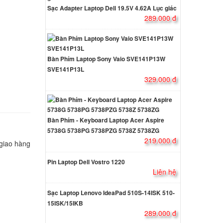
amsung
Sạc Adapter Laptop Dell 19.5V 4.62A Lục giác
289.000 đ
000 đ
amsung
Bàn Phím Laptop Sony Vaio SVE141P13W
SVE141P13L
000 đ
329.000 đ
d
ns R60
Bàn Phím - Keyboard Laptop Acer Aspire
5738G 5738PG 5738PZG 5738Z 5738ZG
000 đ
219.000 đ
 giao hàng
amsung
Pin Laptop Dell Vostro 1220
Liên hệ
ên hệ
Sạc Laptop Lenovo IdeaPad 510S-14ISK 510-
15ISK/15IKB
amsung
289.000 đ