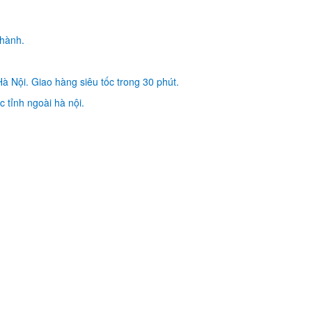
Laptop Samsung X4
X418
329.
 hành.
Bàn Phím - Keyboar
Laptop Samsung X4
à Nội. Giao hàng siêu tốc trong 30 phút.
X420
 tỉnh ngoài hà nội.
329.
Bàn Phím - Keyboar
Laptop Samsung R
RV411 series
249.
Bàn Phím Laptop S
NP RV509
329.
Bàn Phím Laptop S
NP RV515
329.