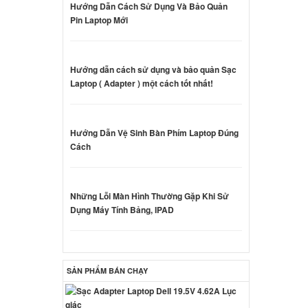
Hướng Dẫn Cách Sử Dụng Và Bảo Quản
Pin Laptop Mới
amsung
000 đ
Hướng dẫn cách sử dụng và bảo quản Sạc
Laptop ( Adapter ) một cách tốt nhất!
amsung
000 đ
Hướng Dẫn Vệ Sinh Bàn Phím Laptop Đúng
Cách
amsung
Những Lỗi Màn Hình Thường Gặp Khi Sử
000 đ
Dụng Máy Tính Bảng, IPAD
amsung
SẢN PHẨM BÁN CHẠY
000 đ