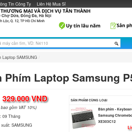
ông Tin Công Ty
Liên Hệ Mua Sỉ
m Laptop SAMSUNG
/
 Phím Laptop Samsung P
:
329.000 VND
SẢN PHẨM CÙNG LOẠI
a bao gồm VAT 10%)
Bàn phím - Keyboar
Samsung Chromeb
h:
09 Tháng
XE303C12
 xuất:
SAMSUNG
Li