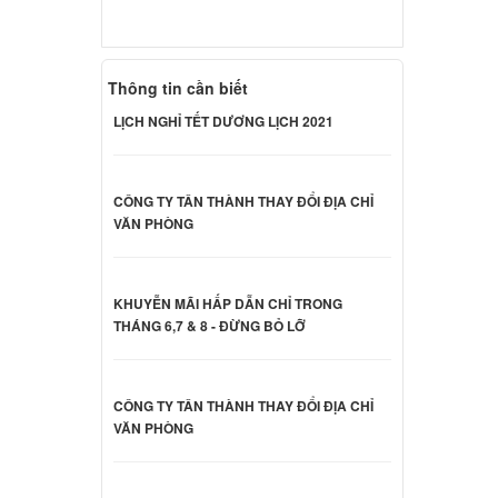
18 NP-
000 đ
Thông tin cần biết
d
LỊCH NGHỈ TẾT DƯƠNG LỊCH 2021
20 NP-
000 đ
CÔNG TY TÂN THÀNH THAY ĐỔI ĐỊA CHỈ
d
VĂN PHÒNG
V409
000 đ
KHUYỄN MÃI HẤP DẪN CHỈ TRONG
THÁNG 6,7 & 8 - ĐỪNG BỎ LỠ
amsung
000 đ
CÔNG TY TÂN THÀNH THAY ĐỔI ĐỊA CHỈ
VĂN PHÒNG
amsung
000 đ