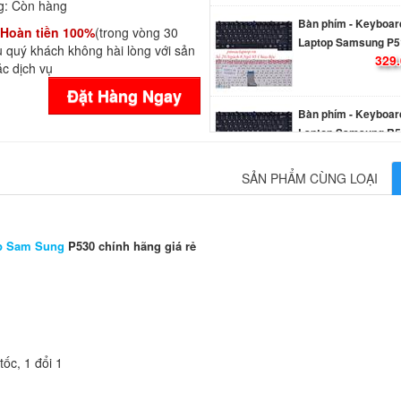
g:
Còn hàng
Bàn phím - Keyboar
Hoàn tiền 100%
(trong vòng 30
Laptop Samsung P5
 quý khách không hài lòng với sản
329.
c dịch vụ
Đặt Hàng Ngay
Bàn phím - Keyboar
Laptop Samsung R5
329.
SẢN PHẨM CÙNG LOẠI
Bàn phím - Keyboar
Laptop Samsung R5
329.
p Sam Sung
P530 chính hãng giá rẻ
Bàn Phím - Keyboar
Laptop Samsung X4
X421
329.
ốc, 1 đổi 1
Bàn Phím - Keyboar