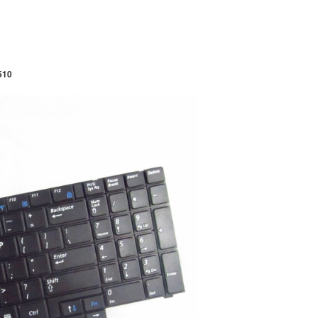
Bàn Phím Laptop S
NP RV520
329.
510
Bàn Phím Laptop S
R590 NP-R590
329.
Bàn Phím Laptop S
RV409
249.
Bàn Phím Laptop S
NC108
449.