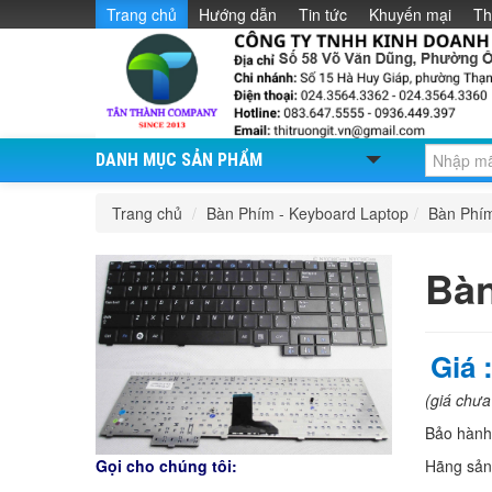
Trang chủ
Hướng dẫn
Tin tức
Khuyến mại
Th
DANH MỤC SẢN PHẨM
Trang chủ
/
Bàn Phím - Keyboard Laptop
/
Bàn Phí
Bàn
Giá 
(giá chư
Bảo hàn
Hãng sản
Gọi cho chúng tôi: