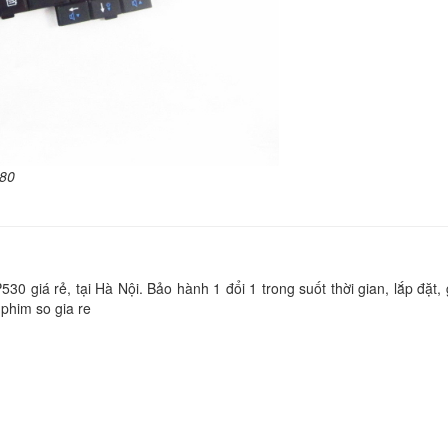
Bàn Phím Laptop S
NC110
329.
Bàn Phím Laptop S
NP RV511
329.
580
Bàn Phím - Keyboar
Laptop Samsung Se
R70
329.
 giá rẻ, tại Hà Nội. Bảo hành 1 đổi 1 trong suốt thời gian, lắp đặt,
phim so gia re
Bàn Phím Laptop S
NF208
Li
Bàn Phím Laptop S
RV413