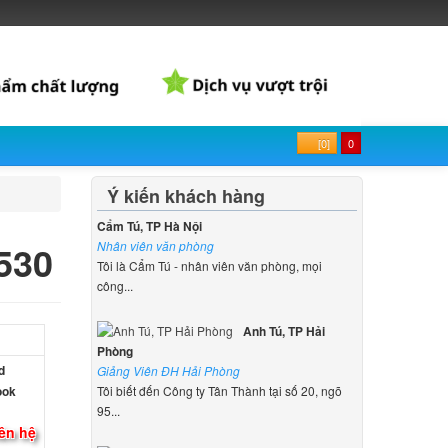
[0]
0
Ý kiến khách hàng
Cẩm Tú, TP Hà Nội
530
Nhân viên văn phòng
Tôi là Cẩm Tú - nhân viên văn phòng, mọi
công...
Anh Tú, TP Hải
Phòng
d
Giảng Viên ĐH Hải Phòng
ook
Tôi biết đến Công ty Tân Thành tại số 20, ngõ
95...
ên hệ