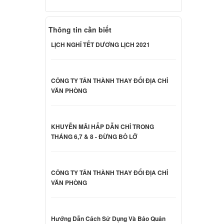
000 đ
Thông tin cần biết
d
18 NP-
LỊCH NGHỈ TẾT DƯƠNG LỊCH 2021
000 đ
CÔNG TY TÂN THÀNH THAY ĐỔI ĐỊA CHỈ
d
VĂN PHÒNG
20 NP-
000 đ
KHUYỄN MÃI HẤP DẪN CHỈ TRONG
THÁNG 6,7 & 8 - ĐỪNG BỎ LỠ
d
V409
000 đ
CÔNG TY TÂN THÀNH THAY ĐỔI ĐỊA CHỈ
VĂN PHÒNG
amsung
000 đ
Hướng Dẫn Cách Sử Dụng Và Bảo Quản