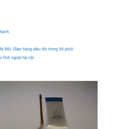
X421
329.
Bàn Phím - Keyboar
Laptop Samsung X4
X418
 hành.
329.
à Nội. Giao hàng siêu tốc trong 30 phút.
Bàn Phím - Keyboar
Laptop Samsung X4
 tỉnh ngoài hà nội.
X420
329.
Bàn Phím - Keyboar
Laptop Samsung R
RV411 series
249.
Bàn Phím Laptop S
NP RV509
329.