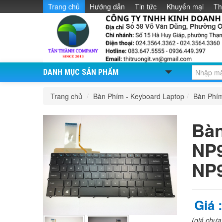
Trang chủ
Hướng dẫn
Tin tức
Khuyến mại
Th
DANH MỤC SẢN PHẨM
Trang chủ
/
Bàn Phím - Keyboard Laptop
/
Bàn Phí
Bà
NP
NP
Giá 
(giá chư