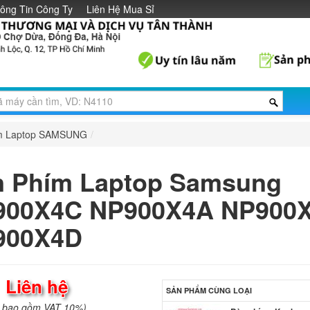
ông Tin Công Ty
Liên Hệ Mua Sỉ
m Laptop SAMSUNG
/
n Phím Laptop Samsung
900X4C NP900X4A NP900
900X4D
:
Liên hệ
SẢN PHẨM CÙNG LOẠI
a bao gồm VAT 10%)