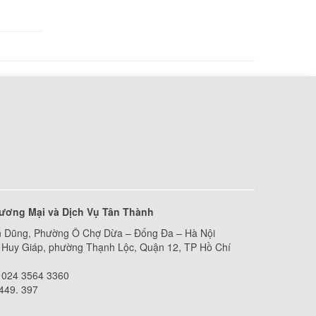
amsung
000 đ
 R50
000 đ
amsung
e
ên hệ
ương Mại và Dịch Vụ Tân Thành
 Dũng, Phường Ô Chợ Dừa – Đống Đa – Hà Nội
Huy Giáp, phường Thạnh Lộc, Quận 12, TP Hồ Chí
rc418
000 đ
 024 3564 3360
 449. 397