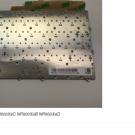
Bàn Phím Laptop S
NP RV515
329.
Bàn Phím Laptop S
NP RV520
329.
Bàn Phím Laptop S
R590 NP-R590
329.
Bàn Phím Laptop S
RV409
249.
 NP900X4C NP900X4B NP900X4D
Bàn Phím Laptop S