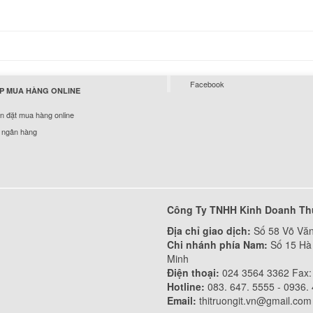
Bàn Phím Laptop S
RV413
249.
Facebook
P MUA HÀNG ONLINE
Bàn Phím Samsung
 đặt mua hàng online
590.
 ngân hàng
Bàn Phím Laptop S
NP535U3X US Whit
Li
Công Ty TNHH Kinh Doanh Th
Địa chỉ giao dịch:
Số 58 Võ Văn
Chi nhánh phía Nam:
Số 15 Hà 
Bàn Phím samsung 
Minh
249.
Điện thoại:
024 3564 3362 Fax:
Hotline:
083. 647. 5555 - 0936.
Email:
thitruongit.vn@gmail.com