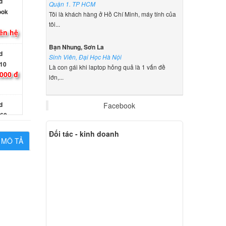
d
Quận 1. TP HCM
ook
Tôi là khách hàng ở Hồ Chí Minh, máy tính của
tôi...
ên hệ
Bạn Nhung, Sơn La
d
Sinh Viên, Đại Học Hà Nội
10
Là con gái khi laptop hỏng quả là 1 vấn đề
000 đ
lớn,...
d
Facebook
60
000 đ
Đối tác - kinh doanh
MÔ TẢ
d
10
000 đ
d
21 NT-