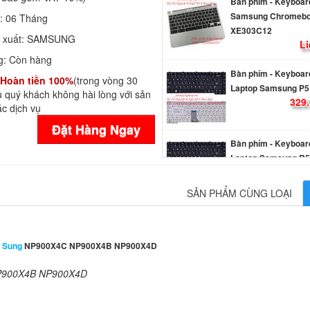
Bàn phím - Keyboar
Samsung Chromeb
h:
06 Tháng
XE303C12
 xuất:
SAMSUNG
Li
g:
Còn hàng
Bàn phím - Keyboar
Hoàn tiền 100%
(trong vòng 30
Laptop Samsung P5
 quý khách không hài lòng với sản
329.
c dịch vụ
Đặt Hàng Ngay
Bàn phím - Keyboar
Laptop Samsung R5
329.
SẢN PHẨM CÙNG LOẠI
Bàn phím - Keyboar
Laptop Samsung R5
329.
 Sung
NP900X4C NP900X4B NP900X4D
NP900X4B NP900X4D
Bàn Phím - Keyboar
Laptop Samsung X4