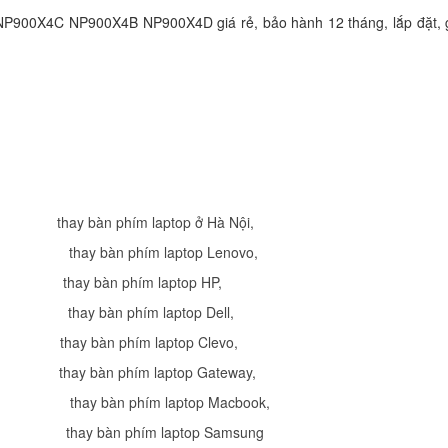
NC108
NP900X4C NP900X4B NP900X4D giá rẻ, bảo hành 12 tháng, lắp đặt, 
449.
Bàn Phím Laptop S
NC110
329.
Bàn Phím Laptop S
NP RV511
thay bàn phím laptop ở Hà Nội
,
329.
thay bàn phím laptop Lenovo
,
thay bàn phím laptop HP
,
Bàn Phím - Keyboar
thay bàn phím laptop Dell
,
Laptop Samsung Se
R70
thay bàn phím laptop Clevo
,
329.
thay bàn phím laptop Gateway
,
Bàn Phím Laptop S
,
thay bàn phím laptop Macbook
,
NF208
thay bàn phím laptop Samsung
Li