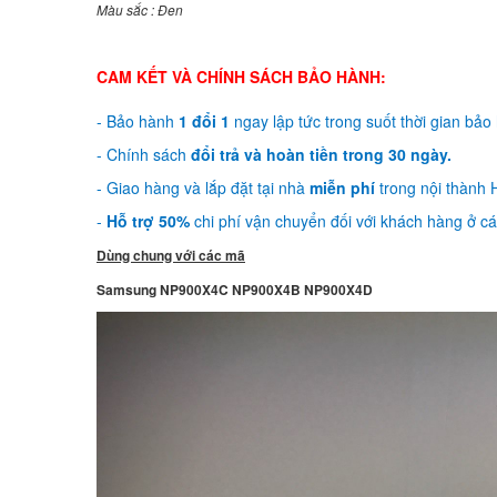
Màu sắc : Đen
CAM KẾT VÀ CHÍNH SÁCH BẢO HÀNH:
- Bảo hành
1 đổi 1
ngay lập tức trong suốt thời gian bảo
- Chính sách
đổi trả và hoàn tiền trong 30 ngày.
- Giao hàng và lắp đặt tại nhà
miễn phí
trong nội thành H
-
Hỗ trợ 50%
chi phí vận chuyển đối với khách hàng ở các
Dùng chung với các mã
Samsung NP900X4C NP900X4B NP900X4D