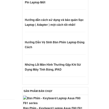
Pin Laptop Mới
amsung
000 đ
Hướng dẫn cách sử dụng và bảo quản Sạc
Laptop ( Adapter ) một cách tốt nhất!
amsung
000 đ
Hướng Dẫn Vệ Sinh Bàn Phím Laptop Đúng
Cách
amsung
Những Lỗi Màn Hình Thường Gặp Khi Sử
000 đ
Dụng Máy Tính Bảng, IPAD
amsung
000 đ
SẢN PHẨM BÁN CHẠY
amsung
Bàn Phím - Keyboard Laptop Asus F80 F81