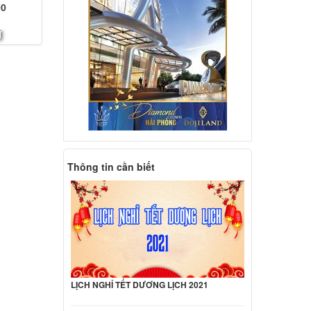
90
đ
Thông tin cần biết
LỊCH NGHỈ TẾT DƯƠNG LỊCH 2021