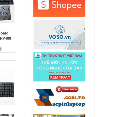
board
 RV409
s
đ
Samsung