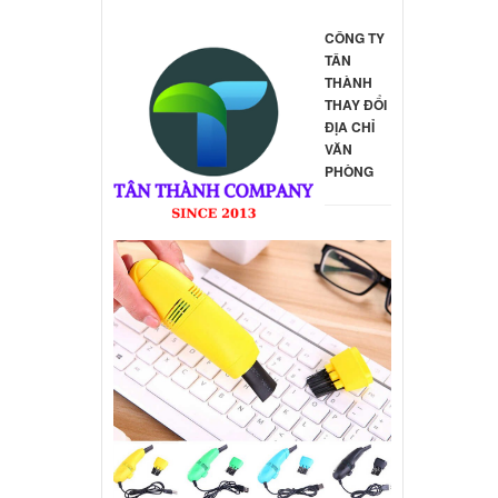
CÔNG TY
TÂN
THÀNH
THAY ĐỔI
ĐỊA CHỈ
VĂN
PHÒNG