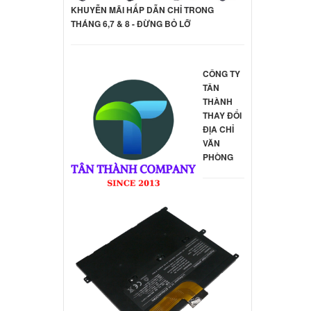
KHUYỄN MÃI HẤP DẪN CHỈ TRONG
THÁNG 6,7 & 8 - ĐỪNG BỎ LỠ
CÔNG TY
TÂN
THÀNH
THAY ĐỔI
ĐỊA CHỈ
VĂN
PHÒNG