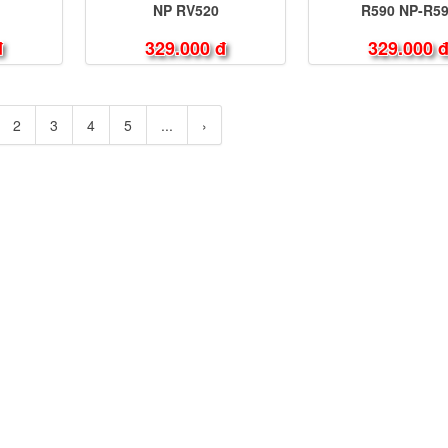
NP RV520
R590 NP-R5
đ
329.000 đ
329.000 
2
3
4
5
...
›