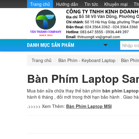
Trang chủ
Hướng dẫn
Tin tức
Khuyến mại
Th
DANH MỤC SẢN PHẨM
Trang chủ
/
Bàn Phím - Keyboard Laptop
/
Bàn Phí
Bàn Phím Laptop S
Mua bán sửa chữa thay thế bàn phím
bàn phím Laptop
hành 6 tháng , đổi mới trong thời hạn bảo hành . Giao hà
.>>>>> Xem Thêm:
Bàn Phím Laptop MSI