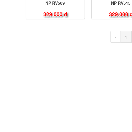
NP RV509
NP RV515
329.000 đ
329.000 
‹
1