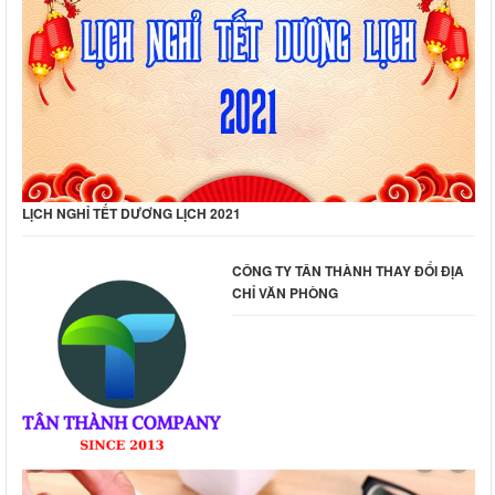
LỊCH NGHỈ TẾT DƯƠNG LỊCH 2021
CÔNG TY TÂN THÀNH THAY ĐỔI ĐỊA
CHỈ VĂN PHÒNG