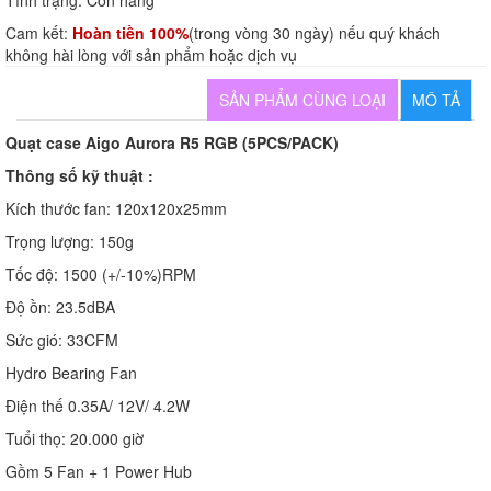
Tình trạng:
Còn hàng
Cam kết:
Hoàn tiền 100%
(trong vòng 30 ngày) nếu quý khách
không hài lòng với sản phẩm hoặc dịch vụ
SẢN PHẨM CÙNG LOẠI
MÔ TẢ
Quạt case Aigo Aurora R5 RGB (5PCS/PACK)
Thông số kỹ thuật :
Kích thước fan: 120x120x25mm
Trọng lượng: 150g
Tốc độ: 1500 (+/-10%)RPM
Độ ồn: 23.5dBA
Sức gió: 33CFM
Hydro Bearing Fan
Điện thế 0.35A/ 12V/ 4.2W
Tuổi thọ: 20.000 giờ
Gồm 5 Fan + 1 Power Hub