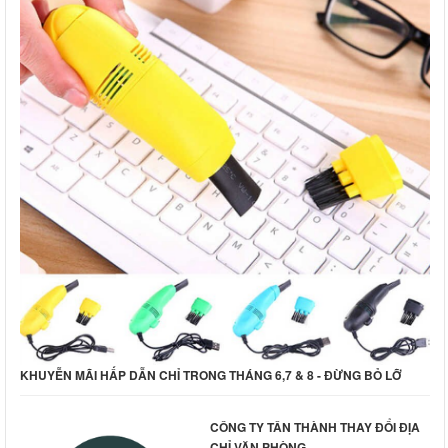
KHUYỄN MÃI HẤP DẪN CHỈ TRONG THÁNG 6,7 & 8 - ĐỪNG BỎ LỠ
CÔNG TY TÂN THÀNH THAY ĐỔI ĐỊA
CHỈ VĂN PHÒNG