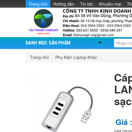
Trang chủ
Hướng dẫn
Tin tức
Khuyến mại
Th
DANH MỤC SẢN PHẨM
Trang chủ
/
Phụ Kiện Laptop Khác
/
Cáp
LAN
sạc
Giá 
(giá chư