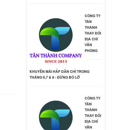
000 đ
CÔNG TY
 Dell
TÂN
THÀNH
000 đ
THAY ĐỔI
ĐỊA CHỈ
VĂN
p HP
PHÒNG
000 đ
KHUYỄN MÃI HẤP DẪN CHỈ TRONG
p HP
THÁNG 6,7 & 8 - ĐỪNG BỎ LỠ
-G2
000 đ
CÔNG TY
TÂN
p HP
THÀNH
THAY ĐỔI
000 đ
ĐỊA CHỈ
VĂN