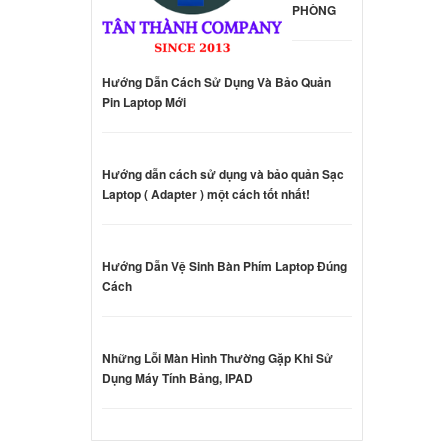
PHÒNG
p HP
20-G1
000 đ
Hướng Dẫn Cách Sử Dụng Và Bảo Quản
Pin Laptop Mới
p HP
1-N
000 đ
Hướng dẫn cách sử dụng và bảo quản Sạc
Laptop ( Adapter ) một cách tốt nhất!
p
000 đ
Hướng Dẫn Vệ Sinh Bàn Phím Laptop Đúng
Cách
p MSI
Những Lỗi Màn Hình Thường Gặp Khi Sử
000 đ
Dụng Máy Tính Bảng, IPAD
 Dell