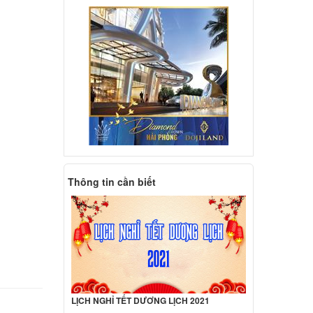
p HP
000 đ
p
000 đ
p
000 đ
Thông tin cần biết
 Dell
000 đ
 Dell
LỊCH NGHỈ TẾT DƯƠNG LỊCH 2021