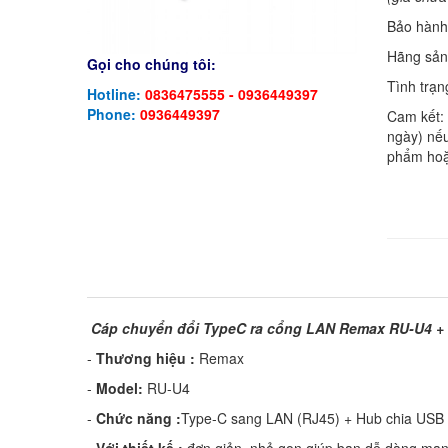
Bảo hàn
Hãng sản
Gọi cho chúng tôi:
Tình trạn
Hotline:
0836475555 - 0936449397
Phone:
0936449397
Cam kết:
ngày) nếu
phẩm hoặ
Cáp chuyển đổi TypeC ra cổng LAN Remax RU-U4 + 
-
Thương hiệu :
Remax
-
Model:
RU-U4
-
Chức năng :
Type-C sang LAN (RJ45) + Hub chia USB 
-
Với thiết kế :
đơn giản, nhỏ gọn giúp bạn dễ dàng man