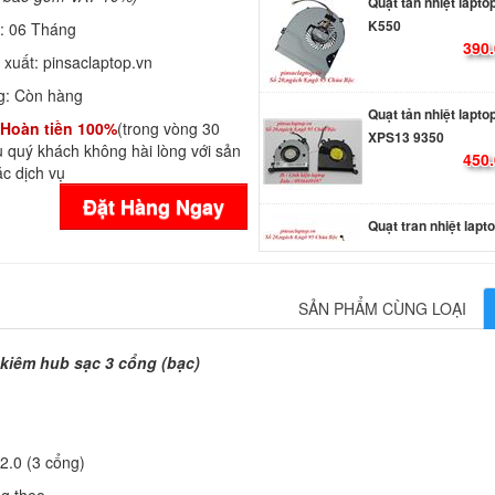
K550
390.
h:
06 Tháng
 xuất:
pinsaclaptop.vn
Quạt tản nhiệt laptop
g:
Còn hàng
XPS13 9350
Hoàn tiền 100%
(trong vòng 30
450.
 quý khách không hài lòng với sản
c dịch vụ
Đặt Hàng Ngay
Quạt tran nhiệt lapt
SPEATRE 14, ENVY 
3000
450.
SẢN PHẨM CÙNG LOẠI
Quạt tản nhiệt lapto
VN7-791G
kiêm hub sạc 3 cổng (bạc)
400.
Quạt tản nhiệt lapto
E402MA E502MA
2.0 (3 cổng)
400.
g theo