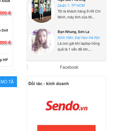
Quận 1. TP HCM
000 đ
Tôi là khách hàng ở Hồ Chí
Minh, máy tính của tôi...
 Dell
Bạn Nhung, Sơn La
000 đ
Sinh Viên, Đại Học Hà Nội
Là con gái khi laptop hỏng
quả là 1 vấn đề lớn,...
op HP
14-
Facebook
000 đ
MÔ TẢ
Đối tác - kinh doanh
p Acer
000 đ
p Asus
000 đ