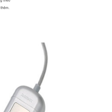
 thêm.
Quạt tản nhiệt lapto
FX50JK FX50 FX50J
A550J
390.
Quạt tản nhiệt lapto
X540 X540SA X540
R541
450.
Quạt tản nhiệt laptop
7566 7567
400.
Quạt tản nhiệt laptop
Latitude E6510
Li