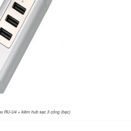
Quạt tản nhiệt lapto
15-AU 15-AU000
300.
Quạt tản nhiệt lapto
Lenovo 500-15IBD
250.
Quạt tản nhiệt lapto
Toshiba M505
170.
Quạt tản nhiệt laptop
Inspiron 7537
200.
x RU-U4 + kiêm hub sạc 3 cổng (bạc)
Quạt tản nhiệt laptop
M6600