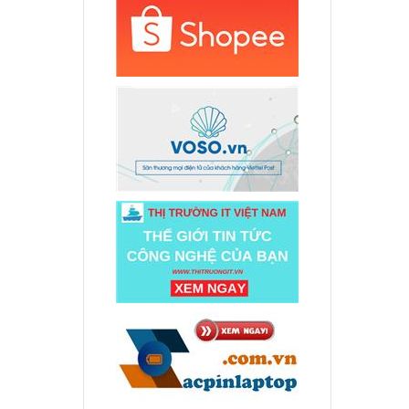
p Asus
 K550J
000 đ
p Asus
LA
000 đ
 Dell
000 đ
 Dell
ên hệ