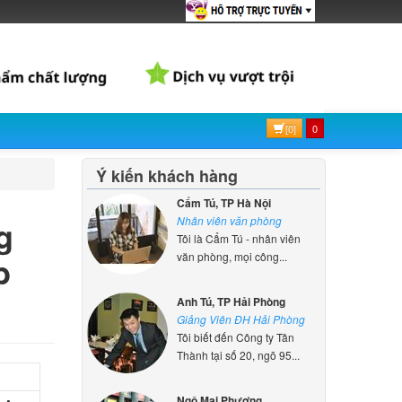
I sang
.000 đ
g Pad
[0]
0
000 đ
Ý kiến khách hàng
Cẩm Tú, TP Hà Nội
 Dell
g
Nhân viên văn phòng
Tôi là Cẩm Tú - nhân viên
000 đ
b
văn phòng, mọi công...
p Acer
Anh Tú, TP Hải Phòng
Giảng Viên ĐH Hải Phòng
000 đ
Tôi biết đến Công ty Tân
Thành tại số 20, ngõ 95...
p Asus
Ngô Mai Phương