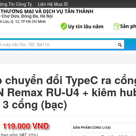
ông Tin Công Ty
Liên Hệ Mua Sỉ
Cáp chuyển đổi HDM
VGA (20cm)
89
Đế tản nhiệt Coolin
N99
189.
Quạt tản nhiệt laptop
 chuyển đổi TypeC ra cổn
Latitude E7450
450.
 Remax RU-U4 + kiêm hu
 3 cổng (bạc)
Quạt tản nhiệt lapto
S7-391
450.
:
119.000 VND
SẢN PHẨM CÙNG LOẠI
Quạt tản nhiệt lapto
a bao gồm VAT 10%)