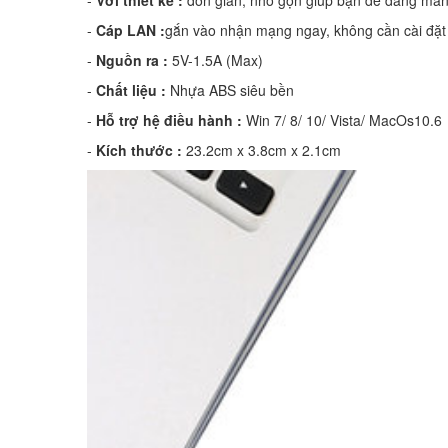
-
Cáp LAN :
gắn vào nhận mạng ngay, không cần cài đặt
-
Nguồn ra :
5V-1.5A (Max)
-
Chất liệu :
Nhựa ABS siêu bền
-
Hỗ trợ hệ điều hành :
Win 7/ 8/ 10/ Vista/ MacOs10.6
-
Kích thước :
23.2cm x 3.8cm x 2.1cm