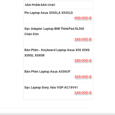
000 đ
SẢN PHẨM BÁN CHẠY
Pin Laptop Asus X555LA X555LD
699.000 đ
 Dell
7557
Sạc Adapter Laptop IBM ThinkPad SL500
Chân Kim
000 đ
249.000 đ
 Dell
Bàn Phím - Keyboard Laptop Asus X59 X59S
X59SL X59SR
000 đ
289.000 đ
Bàn Phím Laptop Asus A556UF
p
329.000 đ
000 đ
Sạc Laptop Sony Vaio VGP-AC19V41
249.000 đ
 V5-472
-582PG
000 đ